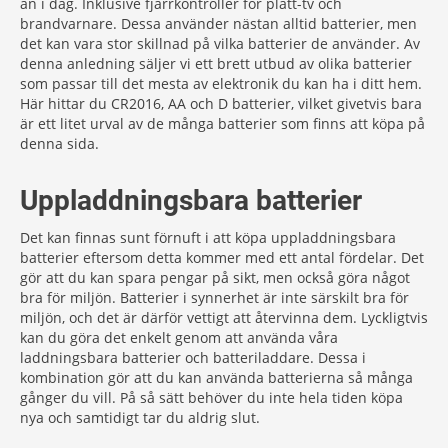
än i dag. Inklusive fjärrkontroller för platt-tv och
brandvarnare. Dessa använder nästan alltid batterier, men
det kan vara stor skillnad på vilka batterier de använder. Av
denna anledning säljer vi ett brett utbud av olika batterier
som passar till det mesta av elektronik du kan ha i ditt hem.
Här hittar du CR2016, AA och D batterier, vilket givetvis bara
är ett litet urval av de många batterier som finns att köpa på
denna sida.
Uppladdningsbara batterier
Det kan finnas sunt förnuft i att köpa uppladdningsbara
batterier eftersom detta kommer med ett antal fördelar. Det
gör att du kan spara pengar på sikt, men också göra något
bra för miljön. Batterier i synnerhet är inte särskilt bra för
miljön, och det är därför vettigt att återvinna dem. Lyckligtvis
kan du göra det enkelt genom att använda våra
laddningsbara batterier och batteriladdare. Dessa i
kombination gör att du kan använda batterierna så många
gånger du vill. På så sätt behöver du inte hela tiden köpa
nya och samtidigt tar du aldrig slut.