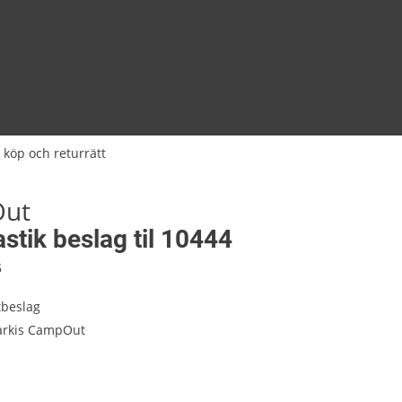
 köp och returrätt
ut
astik beslag til 10444
5
tbeslag
arkis CampOut