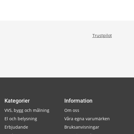
Trustpilot
Kategorier
Information
VVS, bygg och målning
Om oss
El och belysning
Våra egna varumärken
Erbjudande
Bruksanvisningar