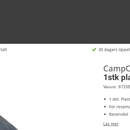
 tält
30 dagars öppet
CampO
1stk pl
Varunr.
9720
1 del. Plas
För resem
Reservdel
Läs mer