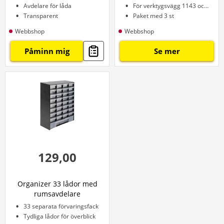
Avdelare för låda
För verktygsvägg 1143 och 1418
Transparent
Paket med 3 st
Webbshop
Webbshop
Påminn mig
Se mer
129,00
Organizer 33 lådor med
rumsavdelare
33 separata förvaringsfack
Tydliga lådor för överblick