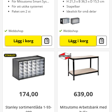
För Mitsutomo Smart System
H 21,3 x B 36,5 x D 15,5 cm
För att utöka systemet
Stapelbar
Paket om 2 st
Idealisk för små delar
Webbshop
Webbshop
Lägg i korg
Lägg i korg
174,00
639,00
Stanley sortimentlåda 1-93-
Mitsutomo Arbetsbänk med