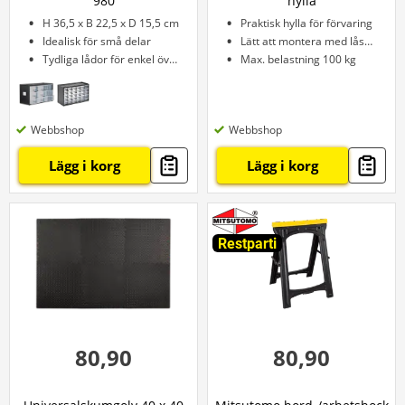
980
hylla
H 36,5 x B 22,5 x D 15,5 cm
Praktisk hylla för förvaring
Idealisk för små delar
Lätt att montera med låssystem
Tydliga lådor för enkel överblick
Max. belastning 100 kg
Webbshop
Webbshop
Lägg i korg
Lägg i korg
Restparti
80,90
80,90