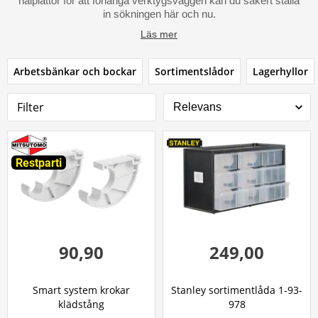
hålplattor för att förlänga verktygsväggen kan du säkert ställa
in sökningen här och nu.
Läs mer
Arbetsbänkar och bockar
Sortimentslådor
Lagerhyllor
Filter
Restparti
90,90
249,00
Smart system krokar
Stanley sortimentlåda 1-93-
klädstång
978