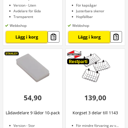
Version - Liten
För kapsågar
Avdelare för låda
Justerbara skenor
Transparent
Hopfällbar
Webbshop
Webbshop
Lägg i korg
Lägg i korg
Restparti
54,90
139,00
Lådavdelare 9 lådor 10-pack
Korgset 3 delar till 1143
Version - Stor
För mindre förvaring av verktyg