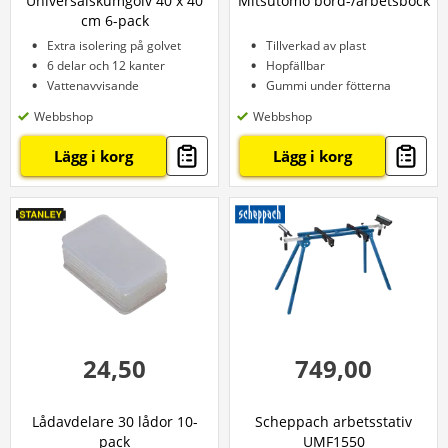
Universalskumgolv 40 x 40
Mitsutomo bord-/arbetsbock
cm 6-pack
Extra isolering på golvet
Tillverkad av plast
6 delar och 12 kanter
Hopfällbar
Vattenavvisande
Gummi under fötterna
Webbshop
Webbshop
Lägg i korg
Lägg i korg
24,50
749,00
Lådavdelare 30 lådor 10-
Scheppach arbetsstativ
pack
UMF1550