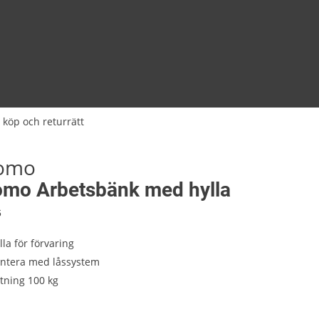
 köp och returrätt
tomo
omo Arbetsbänk med hylla
6
lla för förvaring
ontera med låssystem
tning 100 kg