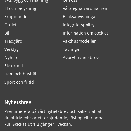
VVS, bygg och målning
Om oss
El och belysning
Våra egna varumärken
Erbjudande
Bruksanvisningar
Outlet
Integritetspolicy
Bil
Information om cookies
Trädgård
Växthusmodeller
Verktyg
Tävlingar
Nyheter
Avbryt nyhetsbrev
Elektronik
Hem och hushåll
Sport och fritid
Nyhetsbrev
Prenumerera på vårt nyhetsbrev och säkerställ att
du aldrig missar ett erbjudande, tävling eller annat
kul. Skickas ut 1-2 gånger i veckan.