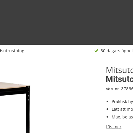
dsutrustning
30 dagars öppet
Mitsu
Mitsut
Varunr.
3789
Praktisk hy
Lätt att m
Max. belas
Läs mer