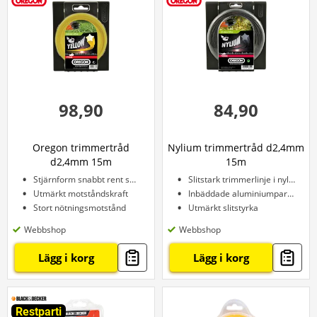
98,90
84,90
Oregon trimmertråd
Nylium trimmertråd d2,4mm
d2,4mm 15m
15m
Stjärnform snabbt rent snitt
Slitstark trimmerlinje i nylium
Utmärkt motståndskraft
Inbäddade aluminiumpartiklar
Stort nötningsmotstånd
Utmärkt slitstyrka
Webbshop
Webbshop
Lägg i korg
Lägg i korg
Restparti