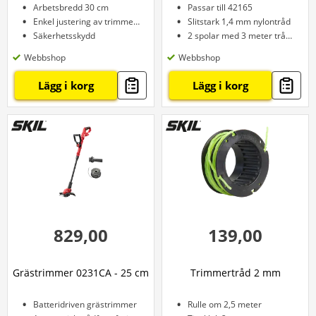
Arbetsbredd 30 cm
Passar till 42165
Enkel justering av trimmertråd
Slitstark 1,4 mm nylontråd
Säkerhetsskydd
2 spolar med 3 meter tråd per spole
Webbshop
Webbshop
Lägg i korg
Lägg i korg
829,00
139,00
Grästrimmer 0231CA - 25 cm
Trimmertråd 2 mm
Batteridriven grästrimmer
Rulle om 2,5 meter