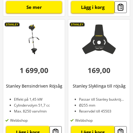
Se mer
Lägg i korg
1 699,00
169,00
Stanley Bensindriven Röjsåg
Stanley Slyklinga till röjsåg
Effekt på 1,45 kW
Passar till Stanley buskröjare
Cylindervolym 51,7 cc
Ø255 mm
Max. 8250 varv/min
Reservdel till 45503
Webbshop
Webbshop
Lägg i korg
Lägg i korg