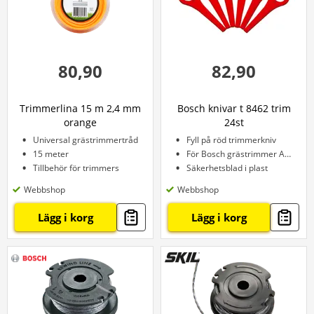
80,90
82,90
Trimmerlina 15 m 2,4 mm
Bosch knivar t 8462 trim
orange
24st
Universal grästrimmertråd
Fyll på röd trimmerkniv
15 meter
För Bosch grästrimmer ART
Tillbehör för trimmers
Säkerhetsblad i plast
Webbshop
Webbshop
Lägg i korg
Lägg i korg