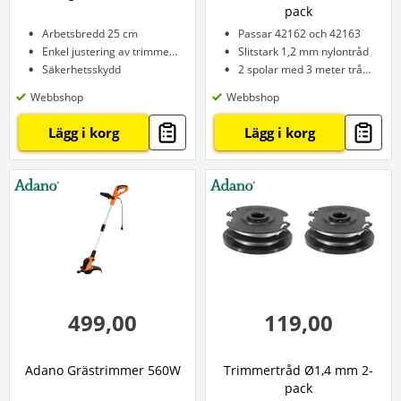
pack
Arbetsbredd 25 cm
Passar 42162 och 42163
Enkel justering av trimmertråd
Slitstark 1,2 mm nylontråd
Säkerhetsskydd
2 spolar med 3 meter tråd per spole
Webbshop
Webbshop
Lägg i korg
Lägg i korg
499,00
119,00
Adano Grästrimmer 560W
Trimmertråd Ø1,4 mm 2-
pack