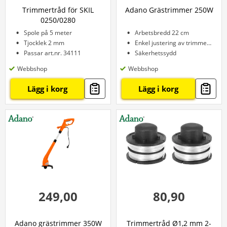
Trimmertråd för SKIL
Adano Grästrimmer 250W
0250/0280
Spole på 5 meter
Arbetsbredd 22 cm
Tjocklek 2 mm
Enkel justering av trimmertråden
Passar art.nr. 34111
Säkerhetssydd
Webbshop
Webbshop
Lägg i korg
Lägg i korg
249,00
80,90
Adano grästrimmer 350W
Trimmertråd Ø1,2 mm 2-