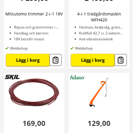
Mitsutomo trimmer 2-i-1 18V
4-i-1 trädgårdsmaskin
MFH420
Röjsax och grästrimmer i ett
Häcksax, kedjesåg, grästrimmer och röjsåg
Handtag och bärrem
Kraftfull 42,7 cc 2-taktsmotor
18V borstfri motor
Anti-vibrationsteknik
Webbshop
Webbshop
Lägg i korg
Lägg i korg
169,00
129,00