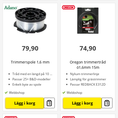
79,90
74,90
Trimmerspole 1,6 mm
Oregon trimmertråd
ö1,6mm 15m
Tråd med en längd på 10 meter
Nylium trimmerlinje
Passar 25+ B&D-modeller
Lämplig för grästrimmer
Enkelt byte av spole
Passar REDBACK E312D
Webbshop
Webbshop
Lägg i korg
Lägg i korg