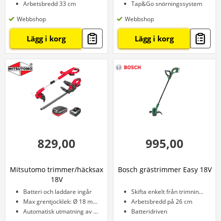
Arbetsbredd 33 cm
Tap&Go snörningssystem
Webbshop
Webbshop
Lägg i korg
Lägg i korg
829,00
995,00
Mitsutomo trimmer/häcksax
Bosch grästrimmer Easy 18V
18V
Batteri och laddare ingår
Skifta enkelt från trimning till kantklipp
Max grentjocklek: Ø 18 mm
Arbetsbredd på 26 cm
Automatisk utmatning av lina
Batteridriven