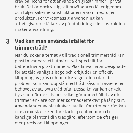
krav på licens för att använda en grästrimmer i privat
bruk. Det är dock viktigt att användaren läser igenom
och följer säkerhetsinstruktionerna som medföljer
produkten. För yrkesmässig användning kan
arbetsgivaren ställa krav på utbildning eller instruktion
i säker användning.
Vad kan man använda istället för
trimmertråd?
När du söker alternativ till traditionell trimmertråd kan
plastknivar vara ett utmärkt val, speciellt för
batteridrivna grästrimmers. Plastknivarna är designade
för att tåla vanligt slitage och erbjuder en effektiv
klippning av gräs och mindre vegetation utan de
problem som kan uppstå med tråd, såsom trassel eller
behovet av att byta tråd ofta. Dessa knivar kan enkelt
bytas ut när de slits ner, vilket gör underhållet av din
trimmer enklare och mer kostnadseffektivt på lång sikt.
Användandet av plastknivar istället för trimmertråd kan
också minska risken för skador på blommor och
känsliga plantor i din trädgård, eftersom de ofta ger
mer precision i klippningen.