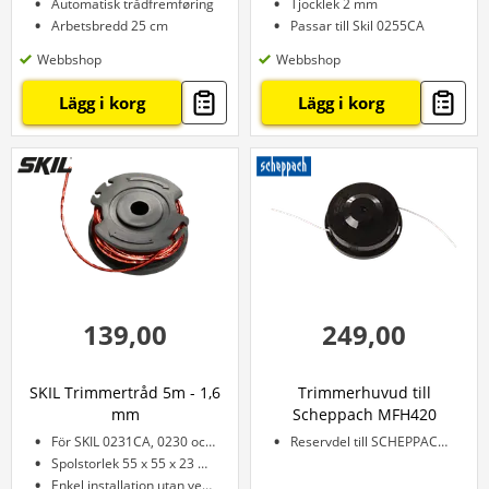
Automatisk trådfremføring
Tjocklek 2 mm
Arbetsbredd 25 cm
Passar till Skil 0255CA
Webbshop
Webbshop
Lägg i korg
Lägg i korg
139,00
249,00
SKIL Trimmertråd 5m - 1,6
Trimmerhuvud till
mm
Scheppach MFH420
För SKIL 0231CA, 0230 och 0240
Reservdel till SCHEPPACH 4-I-1 MFH420
Spolstorlek 55 x 55 x 23 mm
Enkel installation utan verktyg