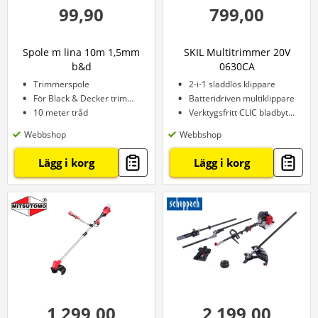
99,90
799,00
Spole m lina 10m 1,5mm
SKIL Multitrimmer 20V
b&d
0630CA
Trimmerspole
2-i-1 sladdlös klippare
För Black & Decker trimmers
Batteridriven multiklippare
10 meter tråd
Verktygsfritt CLIC bladbytessystem
Webbshop
Webbshop
Lägg i korg
Lägg i korg
1 299,00
2 199,00