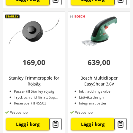
169,00
639,00
Stanley Trimmerspole för
Bosch Multiclipper
Röjsåg
EasyShear 3,6V
Passar till Stanley röjsåg
Inkl. laddningskabel
Tryck och vrid för att öppna
Lättviktsdesign
Reservdel till 45503
Integrerat batteri
Webbshop
Webbshop
Lägg i korg
Lägg i korg