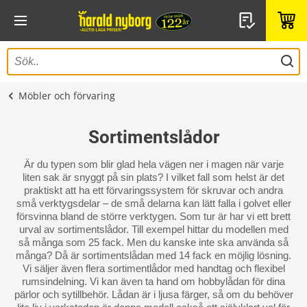
Möbler och förvaring
Sortimentslådor
Är du typen som blir glad hela vägen ner i magen när varje
liten sak är snyggt på sin plats? I vilket fall som helst är det
praktiskt att ha ett förvaringssystem för skruvar och andra
små verktygsdelar – de små delarna kan lätt falla i golvet eller
försvinna bland de större verktygen. Som tur är har vi ett brett
urval av sortimentslådor. Till exempel hittar du modellen med
så många som 25 fack. Men du kanske inte ska använda så
många? Då är sortimentslådan med 14 fack en möjlig lösning.
Vi säljer även flera sortimentlådor med handtag och flexibel
rumsindelning. Vi kan även ta hand om hobbylådan för dina
pärlor och sytillbehör. Lådan är i ljusa färger, så om du behöver