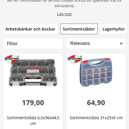
lite liv i verkstaden är denna modell också ett självklart val för
skruvarna.
Läs mer
Arbetsbänkar och bockar
Sortimentslådor
Lagerhyllor
Filter
179,00
64,90
Sortimentslåda 6,5x36x44,5
Sortimentslåda 31x25x5 cm
cm