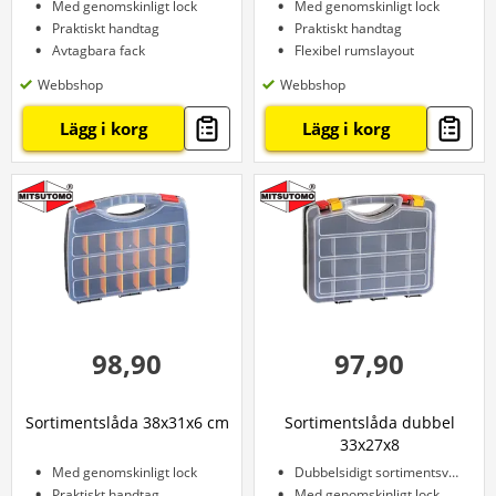
Med genomskinligt lock
Med genomskinligt lock
Praktiskt handtag
Praktiskt handtag
Avtagbara fack
Flexibel rumslayout
Webbshop
Webbshop
Lägg i korg
Lägg i korg
98,90
97,90
Sortimentslåda 38x31x6 cm
Sortimentslåda dubbel
33x27x8
Med genomskinligt lock
Dubbelsidigt sortimentsväska
Praktiskt handtag
Med genomskinligt lock