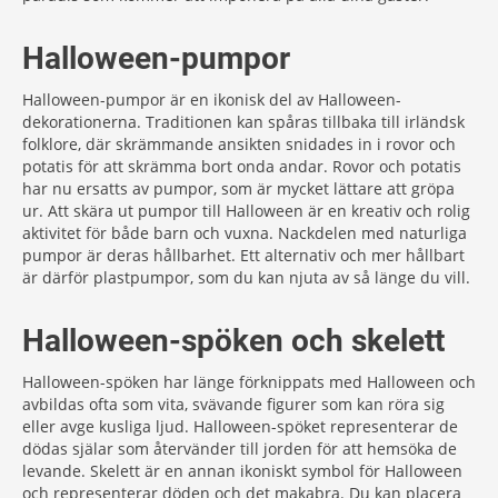
Halloween-pumpor
Halloween-pumpor är en ikonisk del av Halloween-
dekorationerna. Traditionen kan spåras tillbaka till irländsk
folklore, där skrämmande ansikten snidades in i rovor och
potatis för att skrämma bort onda andar. Rovor och potatis
har nu ersatts av pumpor, som är mycket lättare att gröpa
ur. Att skära ut pumpor till Halloween är en kreativ och rolig
aktivitet för både barn och vuxna. Nackdelen med naturliga
pumpor är deras hållbarhet. Ett alternativ och mer hållbart
är därför plastpumpor, som du kan njuta av så länge du vill.
Halloween-spöken och skelett
Halloween-spöken har länge förknippats med Halloween och
avbildas ofta som vita, svävande figurer som kan röra sig
eller avge kusliga ljud. Halloween-spöket representerar de
dödas själar som återvänder till jorden för att hemsöka de
levande. Skelett är en annan ikoniskt symbol för Halloween
och representerar döden och det makabra. Du kan placera