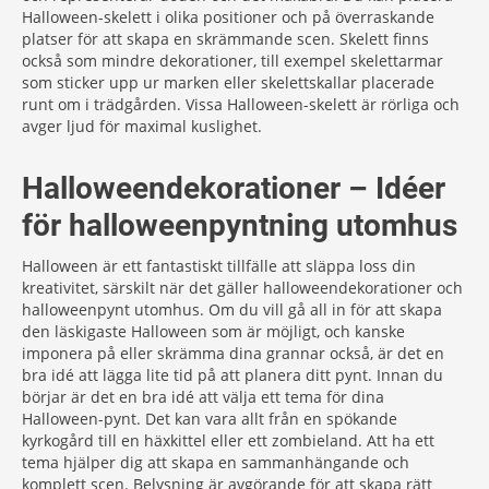
Halloween-skelett i olika positioner och på överraskande
platser för att skapa en skrämmande scen. Skelett finns
också som mindre dekorationer, till exempel skelettarmar
som sticker upp ur marken eller skelettskallar placerade
runt om i trädgården. Vissa Halloween-skelett är rörliga och
avger ljud för maximal kuslighet.
Halloweendekorationer – Idéer
för halloweenpyntning utomhus
Halloween är ett fantastiskt tillfälle att släppa loss din
kreativitet, särskilt när det gäller halloweendekorationer och
halloweenpynt utomhus. Om du vill gå all in för att skapa
den läskigaste Halloween som är möjligt, och kanske
imponera på eller skrämma dina grannar också, är det en
bra idé att lägga lite tid på att planera ditt pynt. Innan du
börjar är det en bra idé att välja ett tema för dina
Halloween-pynt. Det kan vara allt från en spökande
kyrkogård till en häxkittel eller ett zombieland. Att ha ett
tema hjälper dig att skapa en sammanhängande och
komplett scen. Belysning är avgörande för att skapa rätt