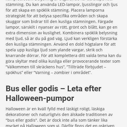
stämning. Du kan använda LED-lampor, ljusslingor och ljus
för att skapa en spöklik stämning. Placera lamporna
strategiskt för att belysa specifika områden och skapa
skuggor som bidrar till den kusliga stämningen. Färgade
lampor, särskilt i nyanser av rött, grönt och blått, kan ge en
extra dimension av kuslighet. Kombinera spöklik belysning
med ljud, så är du på god väg. Ljud kan verkligen förstärka
den kusliga stämningen. Använd en dold högtalare för att
spela upp kusliga ljud som ylande vargar, skrik och
knarrande dörrar. För att komplettera ditt valda tema kan du
göra skyltar med olika kusliga eller provocerande texter som
”Välkommen till skräckens hus”, ”Tillträde förbjudet –
spökhus” eller ”Varning – zombier i området”.
Bus eller godis – Leta efter
Halloween-pumpor
Halloween är en kväll fylld med läskigt roligt, läskiga
dekorationer och naturligtvis den älskade traditionen av
"bus eller godis". Det är dock inte alla som tänker lika
mycket på Halloween som vi. Därför finns det en oskriven