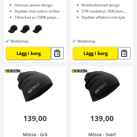
Onesize unisex-design
Multifunktionell design
Skyddar mot solens strålar
57% modakryl, 36% bomull, 7% elastan
Tillverkad av 100% polyester
Skyddar effektivt mot kyla
Webbshop
Webbshop
Lägg i korg
Lägg i korg
139,00
139,00
Mössa - Grå
Mössa - Svart