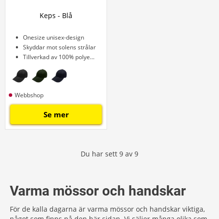
Keps - Blå
Onesize unisex-design
Skyddar mot solens strålar
Tillverkad av 100% polyester
Webbshop
Se mer
Du har sett
9
av
9
Varma mössor och handskar
För de kalla dagarna är varma mössor och handskar viktiga,
något som finns på den här sidan. Vi säljer många olika som