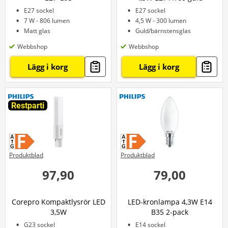
E27 sockel
E27 sockel
7 W - 806 lumen
4,5 W - 300 lumen
Matt glas
Guld/bärnstensglas
Webbshop
Webbshop
Lägg i korg
Lägg i korg
Restparti
Produktblad
Produktblad
97,90
79,00
Corepro Kompaktlysrör LED
LED-kronlampa 4,3W E14
3,5W
B35 2-pack
G23 sockel
E14 sockel