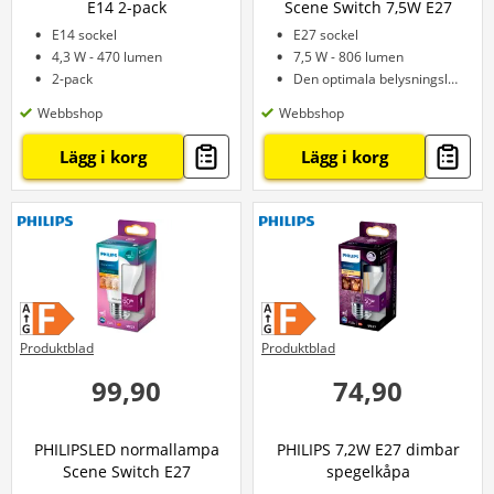
E14 2-pack
Scene Switch 7,5W E27
E14 sockel
E27 sockel
4,3 W - 470 lumen
7,5 W - 806 lumen
2-pack
Den optimala belysningslösningen
Webbshop
Webbshop
Lägg i korg
Lägg i korg
Produktblad
Produktblad
99,90
74,90
PHILIPSLED normallampa
PHILIPS 7,2W E27 dimbar
Scene Switch E27
spegelkåpa