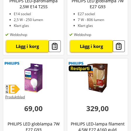
PHILIPS LED-päronlampa
PHILIPS LED globlampa 7W
2,5W E14 T25S
E27 G93
E14 sockel
E27 sockel
2,5 W - 250 lumen
7 W - 806 lumen
Klart glas
Klart glas
Webbshop
Webbshop
Lägg i korg
Lägg i korg
Restparti
Produktblad
69,00
329,00
PHILIPS LED globlampa 7W
PHILIPS LED-lampa filament
E27 G93
4,5W E27 A160 guld