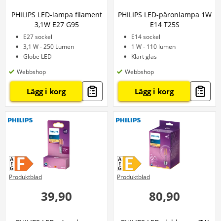
PHILIPS LED-lampa filament
PHILIPS LED-päronlampa 1W
3,1W E27 G95
E14 T25S
E27 sockel
E14 sockel
3,1 W - 250 Lumen
1 W - 110 lumen
Globe LED
Klart glas
Webbshop
Webbshop
Lägg i korg
Lägg i korg
Produktblad
Produktblad
39,90
80,90