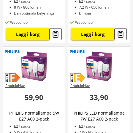
E27 sockel
E27 sockel
8 W - 806 lumen
7,2 W - 650 lumen
Den optimala belysningslösningen
Dimbar
Webbshop
Webbshop
Lägg i korg
Lägg i korg
Produktblad
Produktblad
59,90
33,90
PHILIPS normallampa 5W
PHILIPS LED normallampa
E27 A60 2-pack
7W E27 A60 2-pack
E27 sockel
E27 sockel
5 W - 470 lumen
7 W - 806 lumen