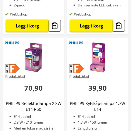
2-pack
Den senaste LED-tekniken
Webbshop
Webbshop
Lägg i korg
Lägg i korg
Produktblad
Produktblad
70,90
39,90
PHILIPS Reflektorlampa 2,8W
PHILIPS Kylskåpslampa 1,7W
E14 R50
E14
E14 sockel
E14 sockel
2,8 W - 210 lumen
1,7 W - 150 lumen
Med en fokuserad stråle
Längd 5,9 cm