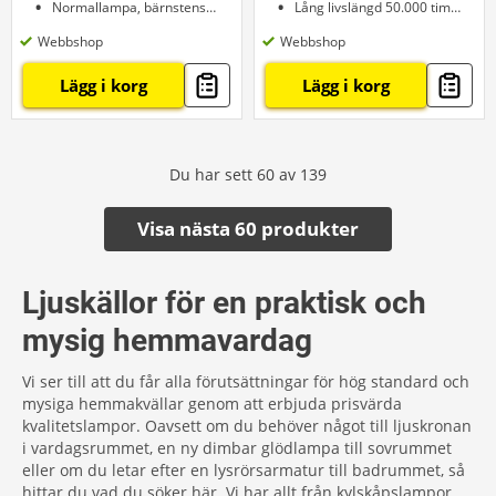
Normallampa, bärnstensfärgad
Lång livslängd 50.000 timmar
Webbshop
Webbshop
Lägg i korg
Lägg i korg
Du har sett
60
av
139
Visa nästa 60 produkter
Ljuskällor för en praktisk och
mysig hemmavardag
Vi ser till att du får alla förutsättningar för hög standard och
mysiga hemmakvällar genom att erbjuda prisvärda
kvalitetslampor. Oavsett om du behöver något till ljuskronan
i vardagsrummet, en ny dimbar glödlampa till sovrummet
eller om du letar efter en lysrörsarmatur till badrummet, så
hittar du vad du söker här. Vi har allt från kylskåpslampor