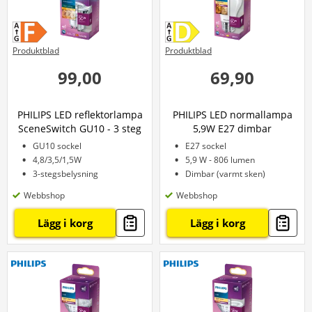
Produktblad
Produktblad
99,00
69,90
PHILIPS LED reflektorlampa
PHILIPS LED normallampa
SceneSwitch GU10 - 3 steg
5,9W E27 dimbar
GU10 sockel
E27 sockel
4,8/3,5/1,5W
5,9 W - 806 lumen
3-stegsbelysning
Dimbar (varmt sken)
Webbshop
Webbshop
Lägg i korg
Lägg i korg