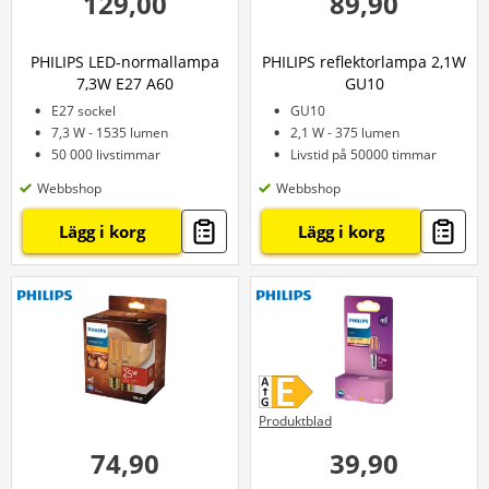
129,00
89,90
PHILIPS LED-normallampa
PHILIPS reflektorlampa 2,1W
7,3W E27 A60
GU10
E27 sockel
GU10
7,3 W - 1535 lumen
2,1 W - 375 lumen
50 000 livstimmar
Livstid på 50000 timmar
Webbshop
Webbshop
Lägg i korg
Lägg i korg
Produktblad
74,90
39,90