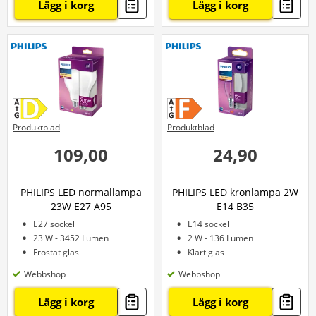
Lägg i korg
Lägg i korg
Produktblad
Produktblad
109,00
24,90
PHILIPS LED normallampa
PHILIPS LED kronlampa 2W
23W E27 A95
E14 B35
E27 sockel
E14 sockel
23 W - 3452 Lumen
2 W - 136 Lumen
Frostat glas
Klart glas
Webbshop
Webbshop
Lägg i korg
Lägg i korg