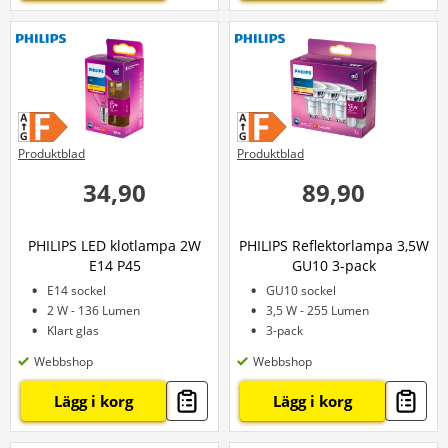
Produktblad
Produktblad
34,90
89,90
PHILIPS LED klotlampa 2W
PHILIPS Reflektorlampa 3,5W
E14 P45
GU10 3-pack
E14 sockel
GU10 sockel
2 W - 136 Lumen
3,5 W - 255 Lumen
Klart glas
3-pack
Webbshop
Webbshop
Lägg i korg
Lägg i korg