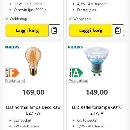
3,5W - 360 lumen
4,3W - 470 lumen
Varmvitt ljus: 3000 K
Frostat glas
Webbshop
Webbshop
Lägg i korg
Lägg i korg
Produktblad
Produktblad
169,00
149,00
LED-normallampa Deco Raw
LED-Reflektorlampa GU10
E27 7W
2,1W A
E27 sockel
GU10 sockel
7W - 640 lumen
2,1W - 400 lumen