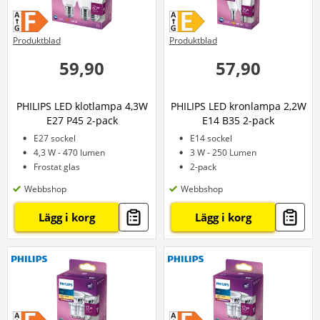
Produktblad
Produktblad
59,90
57,90
PHILIPS LED klotlampa 4,3W
PHILIPS LED kronlampa 2,2W
E27 P45 2-pack
E14 B35 2-pack
E27 sockel
E14 sockel
4,3 W - 470 lumen
3 W - 250 Lumen
Frostat glas
2-pack
Webbshop
Webbshop
Lägg i korg
Lägg i korg