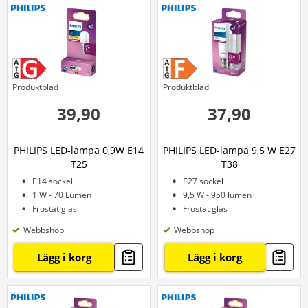
Produktblad
Produktblad
39,90
37,90
PHILIPS LED-lampa 0,9W E14
PHILIPS LED-lampa 9,5 W E27
T25
T38
E14 sockel
E27 sockel
1 W - 70 Lumen
9,5 W - 950 lumen
Frostat glas
Frostat glas
Webbshop
Webbshop
Lägg i korg
Lägg i korg