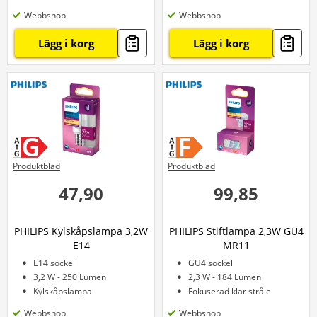
Webbshop
Webbshop
Lägg i korg
Lägg i korg
Produktblad
Produktblad
47,90
99,85
PHILIPS Kylskåpslampa 3,2W
PHILIPS Stiftlampa 2,3W GU4
E14
MR11
E14 sockel
GU4 sockel
3,2 W - 250 Lumen
2,3 W - 184 Lumen
Kylskåpslampa
Fokuserad klar stråle
Webbshop
Webbshop