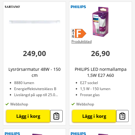
Produktblad
249,00
26,90
Lysrörsarmatur 48W - 150
PHILIPS LED normallampa
cm
1,5W E27 A60
8880 lumen
E27 sockel
Energieffektivitetsklass B
1,5 W - 150 lumen
Livslängd på upp till 25.000 timmar
Frostat glas
Webbshop
Webbshop
Lägg i korg
Lägg i korg