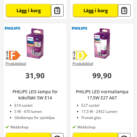
Lägg i korg
Lägg i korg
Produktblad
Produktblad
31,90
99,90
PHILIPS LED-lampa för
PHILIPS LED normallampa
köksfläkt 5W E14
17,5W E27 A67
E14 sockel
E27 sockel
5 W - 470 lumen
17,5 W - 2452 Lumen
Glödlampa för spiskåpa
Frostat glas
Webbshop
Webbshop