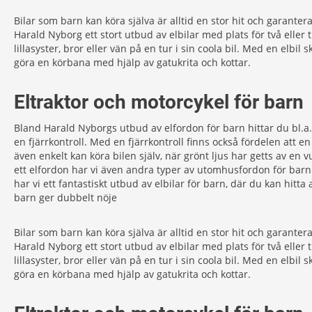
Bilar som barn kan köra själva är alltid en stor hit och garante
Harald Nyborg ett stort utbud av elbilar med plats för två eller
lillasyster, bror eller vän på en tur i sin coola bil. Med en elb
göra en körbana med hjälp av gatukrita och kottar.
Eltraktor och motorcykel för barn
Bland Harald Nyborgs utbud av elfordon för barn hittar du bl.a.
en fjärrkontroll. Med en fjärrkontroll finns också fördelen att en
även enkelt kan köra bilen själv, när grönt ljus har getts av en v
ett elfordon har vi även andra typer av utomhusfordon för barn. O
har vi ett fantastiskt utbud av elbilar för barn, där du kan hitta 
barn ger dubbelt nöje
Bilar som barn kan köra själva är alltid en stor hit och garante
Harald Nyborg ett stort utbud av elbilar med plats för två eller
lillasyster, bror eller vän på en tur i sin coola bil. Med en elb
göra en körbana med hjälp av gatukrita och kottar.