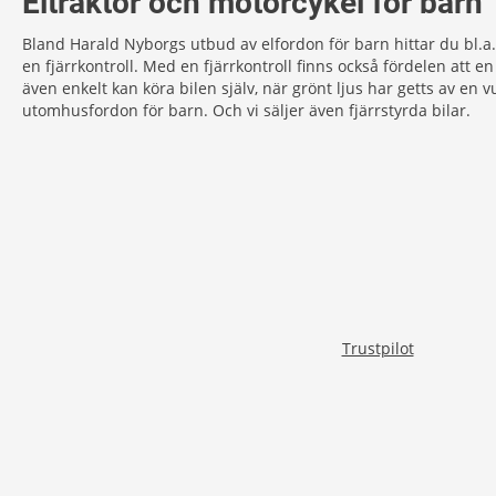
Eltraktor och motorcykel för barn
Bland Harald Nyborgs utbud av elfordon för barn hittar du bl.a.
en fjärrkontroll. Med en fjärrkontroll finns också fördelen att en
även enkelt kan köra bilen själv, när grönt ljus har getts av en v
utomhusfordon för barn. Och vi säljer även fjärrstyrda bilar.
Trustpilot