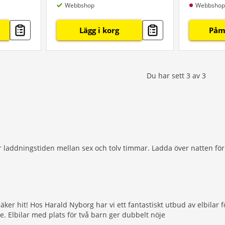
Webbshop
Webbshop
Lägg i korg
Påm
Du har sett
3
av
3
r laddningstiden mellan sex och tolv timmar. Ladda över natten för 
säker hit! Hos Harald Nyborg har vi ett fantastiskt utbud av elbilar f
je. Elbilar med plats för två barn ger dubbelt nöje