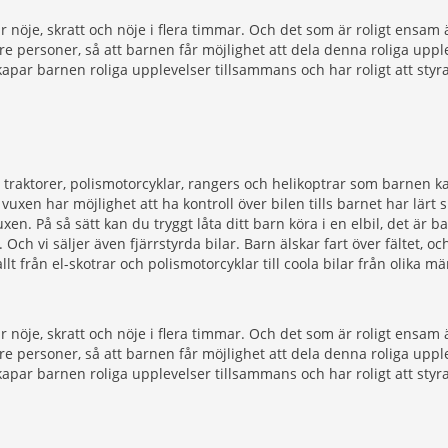
rar nöje, skratt och nöje i flera timmar. Och det som är roligt ensa
 tre personer, så att barnen får möjlighet att dela denna roliga up
il skapar barnen roliga upplevelser tillsammans och har roligt att st
 traktorer, polismotorcyklar, rangers och helikoptrar som barnen ka
 vuxen har möjlighet att ha kontroll över bilen tills barnet har lärt 
uxen. På så sätt kan du tryggt låta ditt barn köra i en elbil, det är
ch vi säljer även fjärrstyrda bilar. Barn älskar fart över fältet, o
allt från el-skotrar och polismotorcyklar till coola bilar från olika 
rar nöje, skratt och nöje i flera timmar. Och det som är roligt ensa
 tre personer, så att barnen får möjlighet att dela denna roliga up
il skapar barnen roliga upplevelser tillsammans och har roligt att st