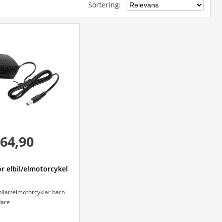
Sortering
:
64,90
r elbil/elmotorcykel
bilar/elmotorcyklar barn
dare