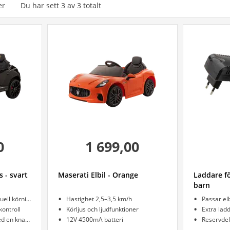
er
Du har sett
3
av
3
totalt
0
1 699,00
 - svart
Maserati Elbil - Orange
Laddare fö
barn
Två hastigheter för manuell körning
Hastighet 2,5–3,5 km/h
Passar el
kontroll
Körljus och ljudfunktioner
Extra lad
Mjukstart och broms med en knapptryckning
12V 4500mA batteri
Reservdel