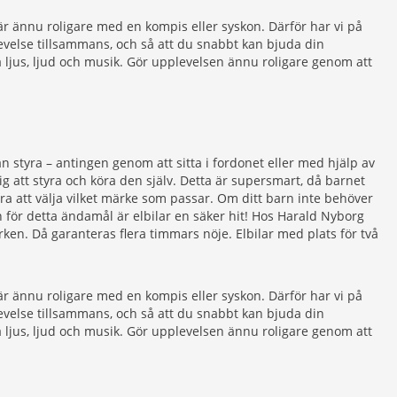
m är ännu roligare med en kompis eller syskon. Därför har vi på
plevelse tillsammans, och så att du snabbt kan bjuda din
yra ljus, ljud och musik. Gör upplevelsen ännu roligare genom att
n styra – antingen genom att sitta i fordonet eller med hjälp av
sig att styra och köra den själv. Detta är supersmart, då barnet
 bara att välja vilket märke som passar. Om ditt barn inte behöver
ch för detta ändamål är elbilar en säker hit! Hos Harald Nyborg
märken. Då garanteras flera timmars nöje. Elbilar med plats för två
m är ännu roligare med en kompis eller syskon. Därför har vi på
plevelse tillsammans, och så att du snabbt kan bjuda din
yra ljus, ljud och musik. Gör upplevelsen ännu roligare genom att