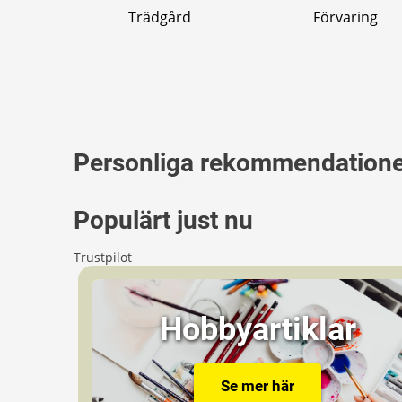
Trädgård
Förvaring
Personliga rekommendation
Populärt just nu
Trustpilot
Hobbyartiklar
Se mer här