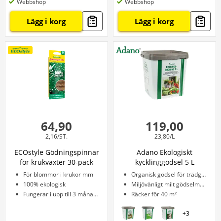
Webbshop
Webbshop
Lägg i korg
Lägg i korg
64,90
119,00
2,16/ST.
23,80/L
ECOstyle Gödningspinnar
Adano Ekologiskt
för krukväxter 30-pack
kycklinggödsel 5 L
För blommor i krukor mm
Organisk gödsel för trädgården
100% ekologisk
Miljövänligt milt gödselmedel
Fungerar i upp till 3 månader
Räcker för 40 m²
+
3