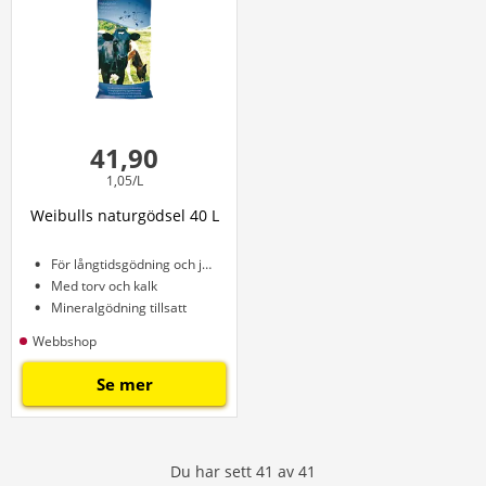
41,90
1,05/L
Weibulls naturgödsel 40 L
För långtidsgödning och jordförbättring
Med torv och kalk
Mineralgödning tillsatt
Webbshop
Se mer
Du har sett
41
av
41