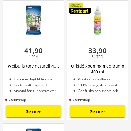
Restparti
41,90
33,90
1,05/L
84,75/L
Weibulls torv naturell 40 L
Orkidé gödning med pump
400 ml
Torv med lågt PH-värde
Praktisk pumpflaska
Jordförbättringsmedel
100% ekologisk och växtbaserad
Använd för surjordsväxter
Ger friska och starka orkidéer
Webbshop
Webbshop
Se mer
Se mer