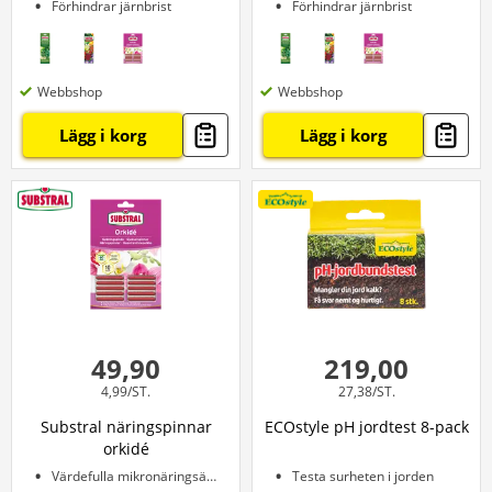
Förhindrar järnbrist
Förhindrar järnbrist
Webbshop
Webbshop
Lägg i korg
Lägg i korg
49,90
219,00
4,99/ST.
27,38/ST.
Substral näringspinnar
ECOstyle pH jordtest 8-pack
orkidé
Värdefulla mikronäringsämnen
Testa surheten i jorden