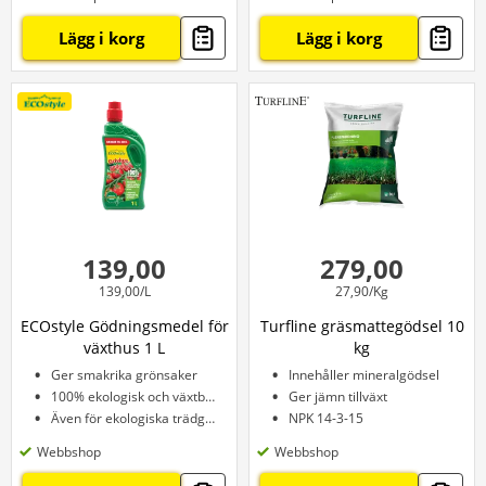
Lägg i korg
Lägg i korg
139,00
279,00
139,00/L
27,90/Kg
ECOstyle Gödningsmedel för
Turfline gräsmattegödsel 10
växthus 1 L
kg
Ger smakrika grönsaker
Innehåller mineralgödsel
100% ekologisk och växtbaserad
Ger jämn tillväxt
Även för ekologiska trädgårdar
NPK 14-3-15
Webbshop
Webbshop