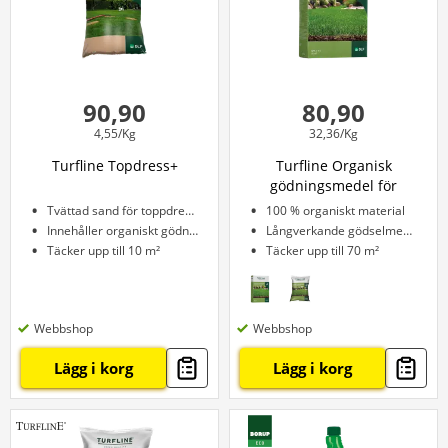
90,90
80,90
4,55/Kg
32,36/Kg
Turfline Topdress+
Turfline Organisk
gödningsmedel för
gräsmattor – 2,5 kg
Tvättad sand för toppdressing
100 % organiskt material
Innehåller organiskt gödningsmedel
Långverkande gödselmedel
Täcker upp till 10 m²
Täcker upp till 70 m²
Webbshop
Webbshop
Lägg i korg
Lägg i korg