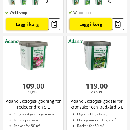
+
3
+
3
Webbshop
Webbshop
Lägg i korg
Lägg i korg
109,00
119,00
21,80/L
23,80/L
Adano Ekologisk gödning för
Adano Ekologisk gödsel för
rododendron 5 L
grönsaker och trädgård 5 L
Organiskt gödningsmedel
Organiskt gödning
För surjordsväxter
Näringsämnen frigörs långsamt
Räcker för 50 m²
Räcker för 50 m²