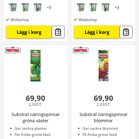
+
3
+
3
Webbshop
Webbshop
Lägg i korg
Lägg i korg
69,90
69,90
2,33/ST.
2,33/ST.
Substral näringspinnar
Substral näringspinnar
gröna växter
blommor
Ger vackra plantor
Ger vackra blommor
För friska gröna blad
Få friska gröna blad