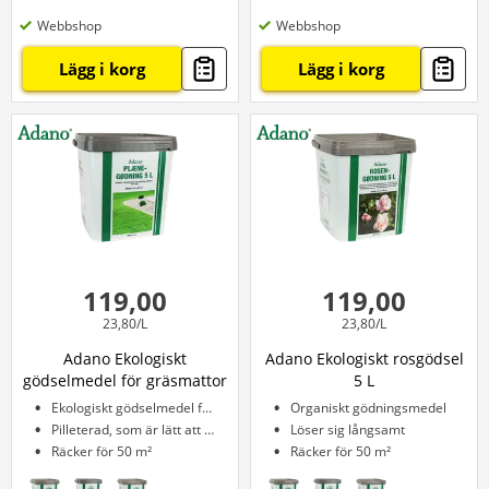
Webbshop
Webbshop
Lägg i korg
Lägg i korg
119,00
119,00
23,80/L
23,80/L
Adano Ekologiskt
Adano Ekologiskt rosgödsel
gödselmedel för gräsmattor
5 L
5 L
Ekologiskt gödselmedel för gräsmattor
Organiskt gödningsmedel
Pilleterad, som är lätt att strö ut
Löser sig långsamt
Räcker för 50 m²
Räcker för 50 m²