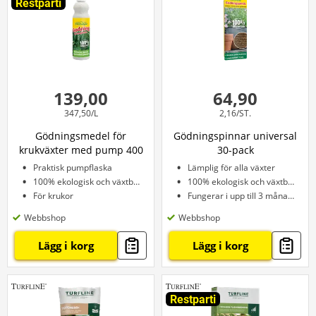
Restparti
139,00
64,90
347,50/L
2,16/ST.
Gödningsmedel för
Gödningspinnar universal
krukväxter med pump 400
30-pack
ml
Praktisk pumpflaska
Lämplig för alla växter
100% ekologisk och växtbaserad
100% ekologisk och växtbaserad
För krukor
Fungerar i upp till 3 månader
Webbshop
Webbshop
Lägg i korg
Lägg i korg
Restparti