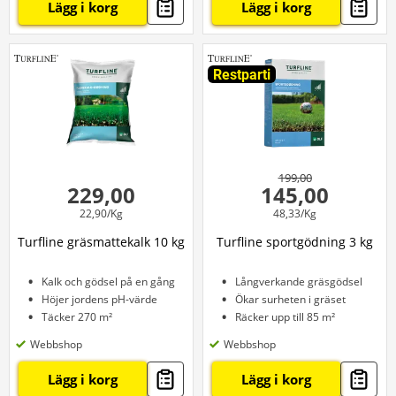
Lägg i korg
Lägg i korg
Restparti
199,00
229,00
145,00
22,90/Kg
48,33/Kg
Turfline gräsmattekalk 10 kg
Turfline sportgödning 3 kg
Kalk och gödsel på en gång
Långverkande gräsgödsel
Höjer jordens pH-värde
Ökar surheten i gräset
Täcker 270 m²
Räcker upp till 85 m²
Webbshop
Webbshop
Lägg i korg
Lägg i korg