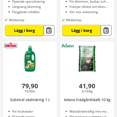
Flytande specialnäring
För blommor, buskar och träd
Långvarig blomning
Främjar tillväxt och blomning
Färgglada orkidéer
Ger stor avkastning
Webbshop
Webbshop
Lägg i korg
Lägg i korg
79,90
41,90
79,90/L
4,19/Kg
Substral växtnäring 1 L
Adano trädgårdskalk 10 kg
För krukväxter
Motståndskraftig mot mossa
Flytande näring
Neutralisera surheten i jorden