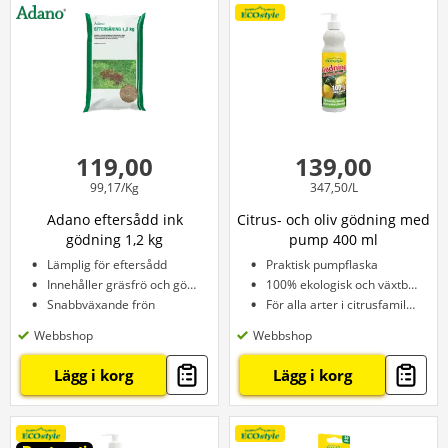
119,00
139,00
99,17/Kg
347,50/L
Adano eftersådd ink
Citrus- och oliv gödning med
gödning 1,2 kg
pump 400 ml
Lämplig för eftersådd
Praktisk pumpflaska
Innehåller gräsfrö och gödningsmedel
100% ekologisk och växtbaserad
Snabbväxande frön
För alla arter i citrusfamiljen
Webbshop
Webbshop
Lägg i korg
Lägg i korg