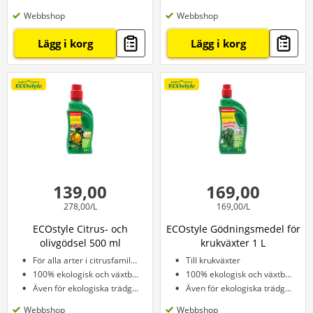
Webbshop
Webbshop
Lägg i korg
Lägg i korg
139,00
169,00
278,00/L
169,00/L
ECOstyle Citrus- och
ECOstyle Gödningsmedel för
olivgödsel 500 ml
krukväxter 1 L
För alla arter i citrusfamiljen
Till krukväxter
100% ekologisk och växtbaserad
100% ekologisk och växtbaserad
Även för ekologiska trädgårdar
Även för ekologiska trädgårdar
Webbshop
Webbshop