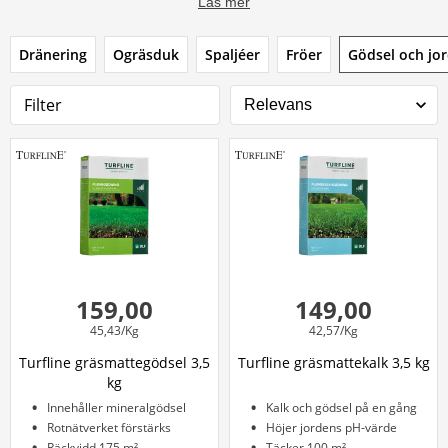
Läs mer
Dränering
Ogräsduk
Spaljéer
Fröer
Gödsel och jo
Filter
159,00
149,00
45,43/Kg
42,57/Kg
Turfline gräsmattegödsel 3,5
Turfline gräsmattekalk 3,5 kg
kg
Innehåller mineralgödsel
Kalk och gödsel på en gång
Rotnätverket förstärks
Höjer jordens pH-värde
Räckvidd 175 m²
Täcker 100 m²