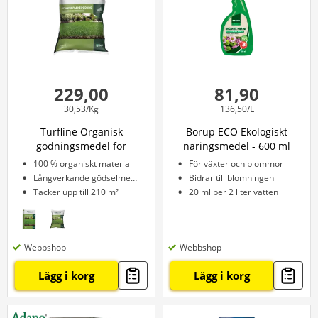
229,00
81,90
30,53/Kg
136,50/L
Turfline Organisk
Borup ECO Ekologiskt
gödningsmedel för
näringsmedel - 600 ml
gräsmattor – 7,5 kg
100 % organiskt material
För växter och blommor
Långverkande gödselmedel
Bidrar till blomningen
Täcker upp till 210 m²
20 ml per 2 liter vatten
Webbshop
Webbshop
Lägg i korg
Lägg i korg