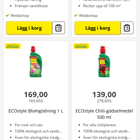
Främjar växttillväxt
Räcker upp till 100 m²
Webbshop
Webbshop
Lägg i korg
Lägg i korg
169,00
139,00
169,00/L
278,00/L
ECOstyle Blomgödning 1 L
ECOstyle Chili-gödselmedel
500 ml
För inne och ute
För alla chiliplantor
100% ekologisk och växtbaserad
100% ekologisk och växtbaserad
Även för ekologiska trädgårdar
Även för ekologiska trädgårdar