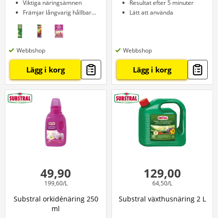
Viktiga näringsämnen
Resultat efter 5 minuter
Främjar långvarig hållbarhet
Lätt att använda
Webbshop
Webbshop
Lägg i korg
Lägg i korg
49,90
129,00
199,60/L
64,50/L
Substral orkidénäring 250
Substral växthusnäring 2 L
ml