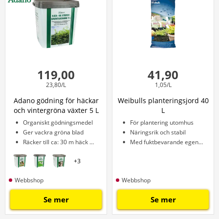
119,00
41,90
23,80/L
1,05/L
Adano gödning för häckar
Weibulls planteringsjord 40
och vintergröna växter 5 L
L
Organiskt gödningsmedel
För plantering utomhus
Ger vackra gröna blad
Näringsrik och stabil
Räcker till ca: 30 m häck eller 50 m²
Med fuktbevarande egenskaper
+
3
Webbshop
Webbshop
Se mer
Se mer