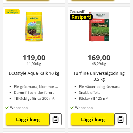
Restparti
119,00
169,00
11,90/Kg
48,29/Kg
ECOstyle Aqua-Kalk 10 kg
Turfline universalgödning
3,5 kg
För gräsmatta, blommor och mycket mer.
För växter och gräsmatta
Dammfri och icke-förorenande
Snabb effekt
Tillräckligt för ca 200 m².
Räcker till 125 m²
Webbshop
Webbshop
Lägg i korg
Lägg i korg