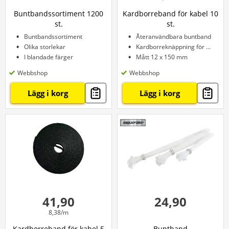
Buntbandssortiment 1200
Kardborreband för kabel 10
st.
st.
Buntbandssortiment
Återanvändbara buntband
Olika storlekar
Kardborreknäppning för enkel justering
I blandade färger
Mått 12 x 150 mm
Webbshop
Webbshop
Lägg i korg
Lägg i korg
41,90
24,90
8,38/m
Kardborreband för kabel 5
Buntband