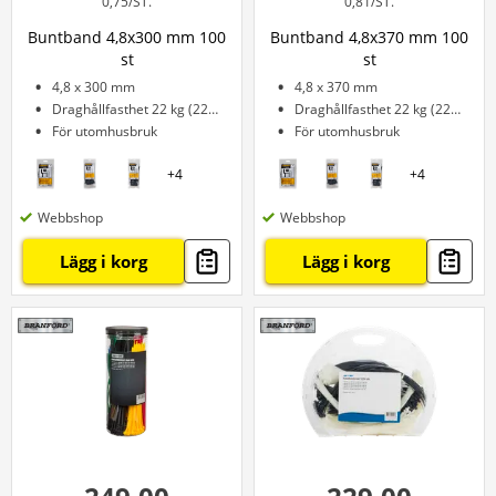
0,75/ST.
0,81/ST.
Buntband 4,8x300 mm 100
Buntband 4,8x370 mm 100
st
st
4,8 x 300 mm
4,8 x 370 mm
Draghållfasthet 22 kg (222 N)
Draghållfasthet 22 kg (222 N)
För utomhusbruk
För utomhusbruk
+
4
+
4
Webbshop
Webbshop
Lägg i korg
Lägg i korg