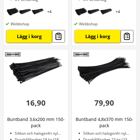
+
4
+
4
Webbshop
Webbshop
Lägg i korg
Lägg i korg
16,90
79,90
Buntband 3,6x200 mm 150-
Buntband 4,8x370 mm 150-
pack
pack
Silikon och halogenfri nylon
Silikon och halogenfri nylon
Draghållfasthet 18 kg (180 N)
Draghållfasthet 23 kg (230 N)