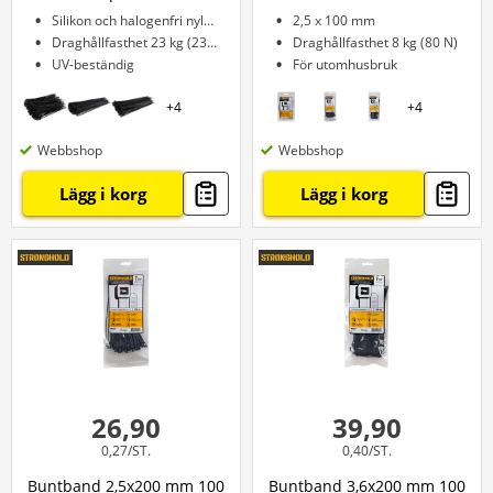
Silikon och halogenfri nylon
2,5 x 100 mm
Draghållfasthet 23 kg (230 N)
Draghållfasthet 8 kg (80 N)
UV-beständig
För utomhusbruk
+
4
+
4
Webbshop
Webbshop
Lägg i korg
Lägg i korg
26,90
39,90
0,27/ST.
0,40/ST.
Buntband 2,5x200 mm 100
Buntband 3,6x200 mm 100