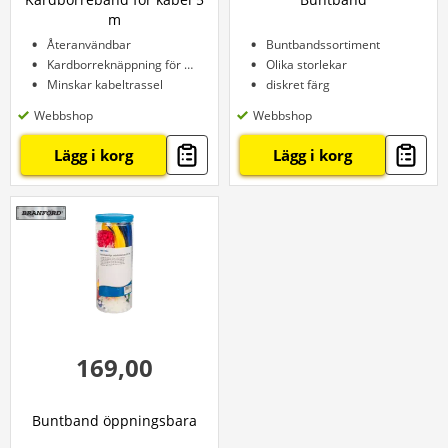
m
Återanvändbar
Buntbandssortiment
Kardborreknäppning för enkel justering
Olika storlekar
Minskar kabeltrassel
diskret färg
Webbshop
Webbshop
Lägg i korg
Lägg i korg
169,00
Buntband öppningsbara