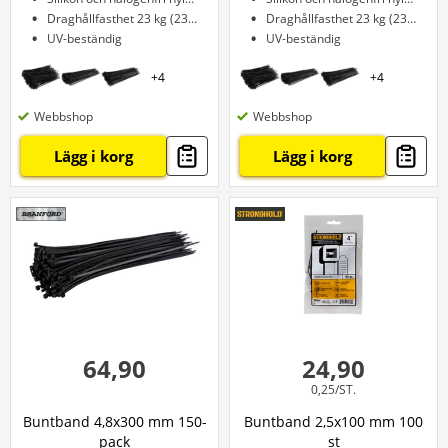
Draghållfasthet 23 kg (230 N)
Draghållfasthet 23 kg (230 N)
UV-beständig
UV-beständig
+
4
+
4
Webbshop
Webbshop
Lägg i korg
Lägg i korg
64,90
24,90
0,25/ST.
Buntband 4,8x300 mm 150-
Buntband 2,5x100 mm 100
pack
st