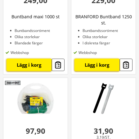
249,00
229,00
Buntband maxi 1000 st
BRANFORD Buntband 1250
st.
Buntbandssortiment
Buntbandssortiment
Olika storlekar
Olika storlekar
Blandade färger
I diskreta färger
Webbshop
Webbshop
Lägg i korg
Lägg i korg
97,90
31,90
3,19/ST.