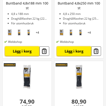
Buntband 4,8x188 mm 100
Buntband 4,8x250 mm 100
st
st
4,8 x 188 mm
4,8 x 250 mm
Draghållfasthet 22 kg (222 N)
Draghållfasthet 22 kg (250 N)
För utomhusbruk
För utomhusbruk
+
4
+
4
Webbshop
Webbshop
Lägg i korg
Lägg i korg
74,90
80,90