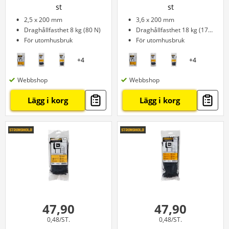
st
st
2,5 x 200 mm
3,6 x 200 mm
Draghållfasthet 8 kg (80 N)
Draghållfasthet 18 kg (178 N)
För utomhusbruk
För utomhusbruk
+
4
+
4
Webbshop
Webbshop
Lägg i korg
Lägg i korg
47,90
47,90
0,48/ST.
0,48/ST.