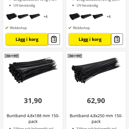
UV-beständig
UV-beständig
+
4
+
4
Webbshop
Webbshop
Lägg i korg
Lägg i korg
31,90
62,90
Buntband 4,8x188 mm 150-
Buntband 4,8x250 mm 150-
pack
pack
Silikon och halogenfri nylon
Silikon och halogenfri nylon