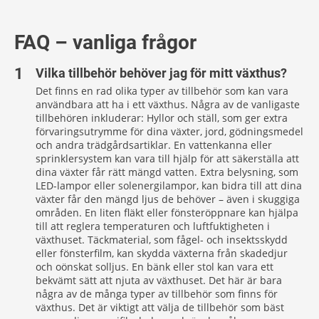
FAQ – vanliga frågor
Vilka tillbehör behöver jag för mitt växthus?
Det finns en rad olika typer av tillbehör som kan vara
användbara att ha i ett växthus. Några av de vanligaste
tillbehören inkluderar: Hyllor och ställ, som ger extra
förvaringsutrymme för dina växter, jord, gödningsmedel
och andra trädgårdsartiklar. En vattenkanna eller
sprinklersystem kan vara till hjälp för att säkerställa att
dina växter får rätt mängd vatten. Extra belysning, som
LED-lampor eller solenergilampor, kan bidra till att dina
växter får den mängd ljus de behöver – även i skuggiga
områden. En liten fläkt eller fönsteröppnare kan hjälpa
till att reglera temperaturen och luftfuktigheten i
växthuset. Täckmaterial, som fågel- och insektsskydd
eller fönsterfilm, kan skydda växterna från skadedjur
och oönskat solljus. En bänk eller stol kan vara ett
bekvämt sätt att njuta av växthuset. Det här är bara
några av de många typer av tillbehör som finns för
växthus. Det är viktigt att välja de tillbehör som bäst