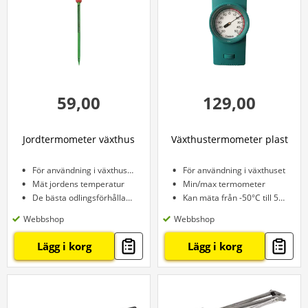
59,00
129,00
Jordtermometer växthus
Växthustermometer plast
För användning i växthuset och trädgården
För användning i växthuset
Mät jordens temperatur
Min/max termometer
De bästa odlingsförhållandena
Kan mäta från -50°C till 50°C
Webbshop
Webbshop
Lägg i korg
Lägg i korg