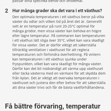
passar dina specifika behov och önskemål.
Hur många grader ska det vara i ett växthus?
Den optimala temperaturen i ett växthus beror på vilka
växter du odlar och vilken tid på året det är. Generellt
sett är en temperatur på runt 20-25°C optimal för
många grödor, men vissa växter kan behöva en högre
eller lägre temperatur. På sommaren kan temperaturen
i ett växthus lätt stiga över 35°C, vilket kan vara skadligt
för vissa växter. Det är därför viktigt att säkerställa
tillräcklig ventilation i växthuset för att reglera
temperaturen och förhindra överhettning. På vintern
kan temperaturen i ett växthus sjunka under
fryspunkten, vilket kan vara skadligt för många växter.
Därför kan det bli nödvändigt att värma upp växthuset
eller täcka växterna med en värmare för att skydda dem
från kylan. Det är viktigt att övervaka temperaturen i
växthuset och justera den efter behov för att säkerställa
att dina växter trivs och får de bästa växtförhållandena.
Få bättre förvaring, temperatur