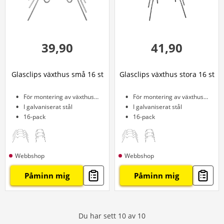
39,90
41,90
Glasclips växthus små 16 st
Glasclips växthus stora 16 st
För montering av växthusglas
För montering av växthusglas
I galvaniserat stål
I galvaniserat stål
16-pack
16-pack
Webbshop
Webbshop
Påminn mig
Påminn mig
Du har sett
10
av
10