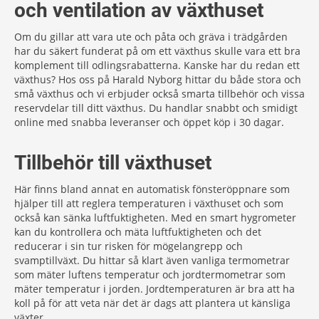
och ventilation av växthuset
Om du gillar att vara ute och påta och gräva i trädgården
har du säkert funderat på om ett växthus skulle vara ett bra
komplement till odlingsrabatterna. Kanske har du redan ett
växthus? Hos oss på Harald Nyborg hittar du både stora och
små växthus och vi erbjuder också smarta tillbehör och vissa
reservdelar till ditt växthus. Du handlar snabbt och smidigt
online med snabba leveranser och öppet köp i 30 dagar.
Tillbehör till växthuset
Här finns bland annat en automatisk fönsteröppnare som
hjälper till att reglera temperaturen i växthuset och som
också kan sänka luftfuktigheten. Med en smart hygrometer
kan du kontrollera och mäta luftfuktigheten och det
reducerar i sin tur risken för mögelangrepp och
svamptillväxt. Du hittar så klart även vanliga termometrar
som mäter luftens temperatur och jordtermometrar som
mäter temperatur i jorden. Jordtemperaturen är bra att ha
koll på för att veta när det är dags att plantera ut känsliga
växter.