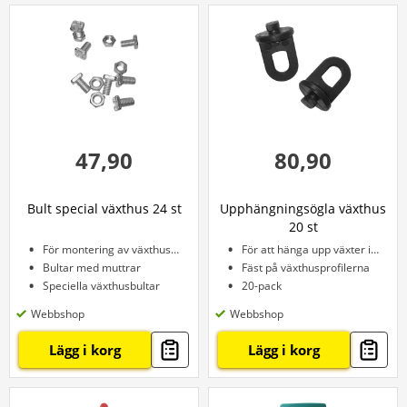
47,90
80,90
Bult special växthus 24 st
Upphängningsögla växthus
20 st
För montering av växthusprofiler
För att hänga upp växter i växthuset
Bultar med muttrar
Fäst på växthusprofilerna
Speciella växthusbultar
20-pack
Webbshop
Webbshop
Lägg i korg
Lägg i korg