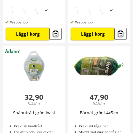
+
1
+
1
Webbshop
Webbshop
Lägg i korg
Lägg i korg
32,90
47,90
0,33/m
9,58/m
Spänntråd grön twist
Bärnät grönt 4x5 m
Praktisk bindtråd
Praktiskt fågelnät
För att binda upp växter
Skydd mot djur och fåglar