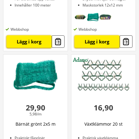
Innehåller 100 meter
Maskstorlek 12x12 mm
Webbshop
Webbshop
Lägg i korg
Lägg i korg
29,90
16,90
5,98/m
Bärnät grönt 2x5 m
Växtklämmor 20 st
Praktiskt fågelnät
Praktisk växtklämma