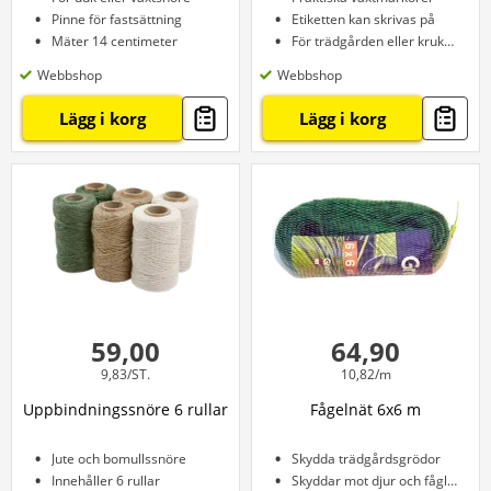
Pinne för fastsättning
Etiketten kan skrivas på
Mäter 14 centimeter
För trädgården eller krukväxter
Webbshop
Webbshop
Lägg i korg
Lägg i korg
59,00
64,90
9,83/ST.
10,82/m
Uppbindningssnöre 6 rullar
Fågelnät 6x6 m
Jute och bomullssnöre
Skydda trädgårdsgrödor
Innehåller 6 rullar
Skyddar mot djur och fåglar