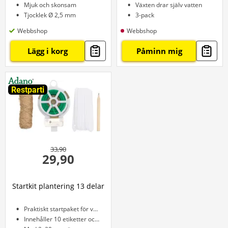
Mjuk och skonsam
Växten drar själv vatten
Tjocklek Ø 2,5 mm
3-pack
Webbshop
Webbshop
Lägg i korg
Påminn mig
Restparti
33,90
29,90
Startkit plantering 13 delar
Praktiskt startpaket för växter
Innehåller 10 etiketter och penna