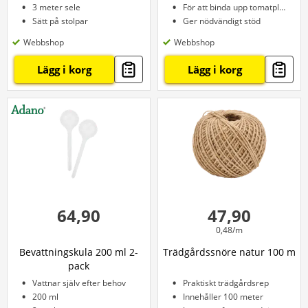
3 meter sele
För att binda upp tomatplantor
Sätt på stolpar
Ger nödvändigt stöd
Webbshop
Webbshop
Lägg i korg
Lägg i korg
64,90
47,90
0,48/m
Bevattningskula 200 ml 2-
Trädgårdssnöre natur 100 m
pack
Vattnar själv efter behov
Praktiskt trädgårdsrep
200 ml
Innehåller 100 meter