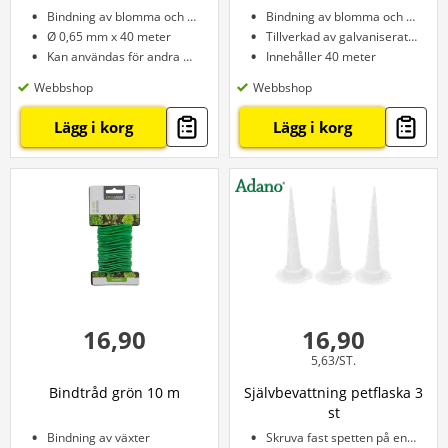
Bindning av blomma och växt
Bindning av blomma och växt
Ø 0,65 mm x 40 meter
Tillverkad av galvaniserat stål
Kan användas för andra ändamål
Innehåller 40 meter
Webbshop
Webbshop
Lägg i korg
Lägg i korg
16,90
16,90
5,63/ST.
Bindtråd grön 10 m
Självbevattning petflaska 3
st
Bindning av växter
Skruva fast spetten på en flaska