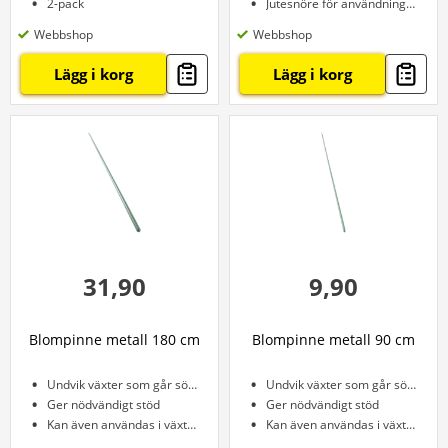
2-pack
Jutesnöre för användning i trädgården
Webbshop
Webbshop
Lägg i korg
Lägg i korg
31,90
9,90
Blompinne metall 180 cm
Blompinne metall 90 cm
Undvik växter som går sönder
Undvik växter som går sönder
Ger nödvändigt stöd
Ger nödvändigt stöd
Kan även användas i växthuset
Kan även användas i växthuset