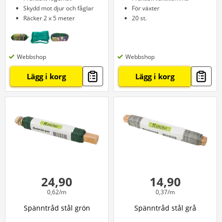
Skydd mot djur och fåglar
För växter
Räcker 2 x 5 meter
20 st.
Webbshop
Webbshop
Lägg i korg
Lägg i korg
24,90
14,90
0,62/m
0,37/m
Spänntråd stål grön
Spänntråd stål grå