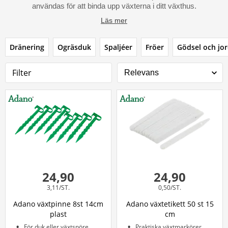
användas för att binda upp växterna i ditt växthus.
Läs mer
Dränering
Ogräsduk
Spaljéer
Fröer
Gödsel och jo
Filter
24,90
24,90
3,11/ST.
0,50/ST.
Adano växtpinne 8st 14cm
Adano växtetikett 50 st 15
plast
cm
För duk eller växtsnöre
Praktiska växtmarkörer