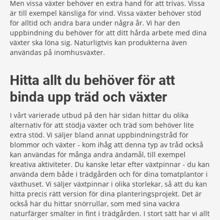
Men vissa växter behöver en extra hand för att trivas. Vissa
är till exempel känsliga för vind. Vissa växter behöver stöd
för alltid och andra bara under några år. Vi har den
uppbindning du behöver för att ditt hårda arbete med dina
växter ska löna sig. Naturligtvis kan produkterna även
användas på inomhusväxter.
Hitta allt du behöver för att
binda upp träd och växter
I vårt varierade utbud på den här sidan hittar du olika
alternativ för att stödja växter och träd som behöver lite
extra stöd. Vi säljer bland annat uppbindningstråd för
blommor och växter - kom ihåg att denna typ av tråd också
kan användas för många andra ändamål, till exempel
kreativa aktiviteter. Du kanske letar efter växtpinnar - du kan
använda dem både i trädgården och för dina tomatplantor i
växthuset. Vi säljer växtpinnar i olika storlekar, så att du kan
hitta precis rätt version för dina planteringsprojekt. Det är
också här du hittar snörrullar, som med sina vackra
naturfärger smälter in fint i trädgården. I stort sätt har vi allt