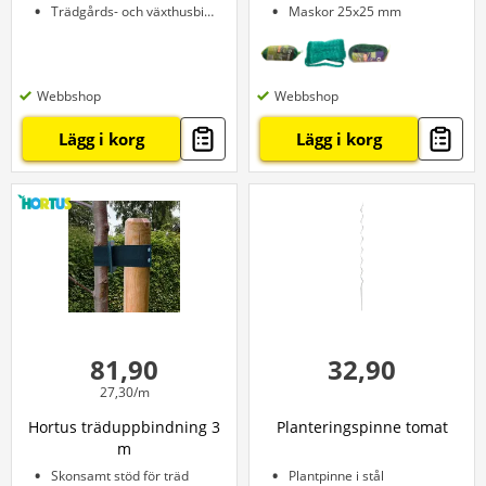
Trädgårds- och växthusbindning
Maskor 25x25 mm
Webbshop
Webbshop
Lägg i korg
Lägg i korg
81,90
32,90
27,30/m
Hortus träduppbindning 3
Planteringspinne tomat
m
Skonsamt stöd för träd
Plantpinne i stål