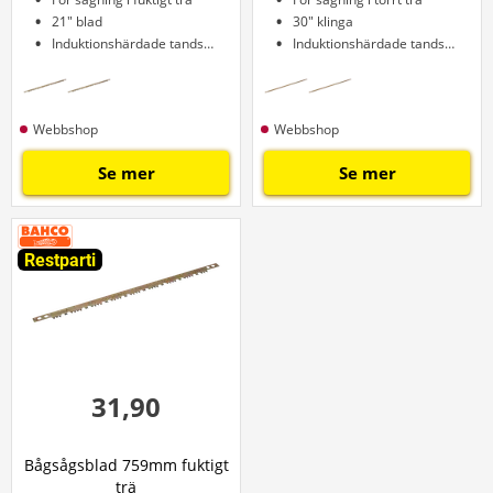
21" blad
30" klinga
Induktionshärdade tandspetsar
Induktionshärdade tandspetsar
Webbshop
Webbshop
Se mer
Se mer
Restparti
31,90
Bågsågsblad 759mm fuktigt
trä