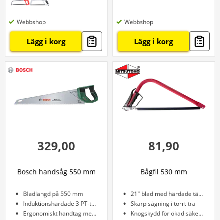
Webbshop
Webbshop
Lägg i korg
Lägg i korg
329,00
81,90
Bosch handsåg 550 mm
Bågfil 530 mm
Bladlängd på 550 mm
21" blad med härdade tänder
Induktionshärdade 3 PT-tänder
Skarp sågning i torrt trä
Ergonomiskt handtag med mjukt grepp
Knogskydd för ökad säkerhet