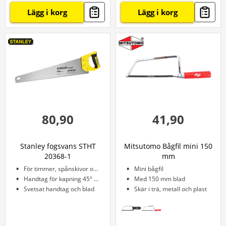
Lägg i korg
Lägg i korg
80,90
41,90
Stanley fogsvans STHT
Mitsutomo Bågfil mini 150
20368-1
mm
För timmer, spånskivor och grenar
Mini bågfil
Handtag för kapning 45° och 90°
Med 150 mm blad
Svetsat handtag och blad
Skär i trä, metall och plast