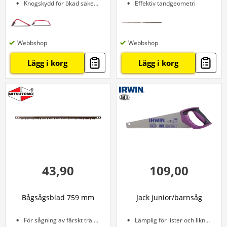
Knogskydd för ökad säkerhet
Effektiv tandgeometri
Webbshop
Webbshop
Lägg i korg
Lägg i korg
43,90
109,00
Bågsågsblad 759 mm
Jack junior/barnsåg
För sågning av färskt trä och brännved
Lämplig för lister och liknande.