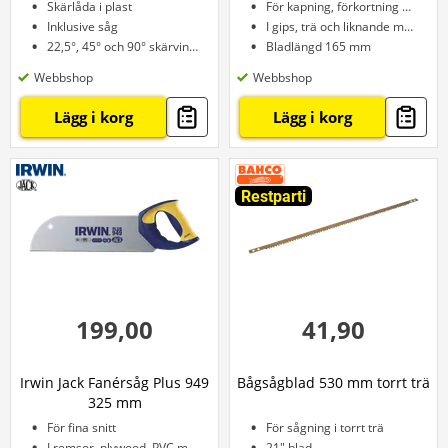
Skärlåda i plast
För kapning, förkortning m.m.
Inklusive såg
I gips, trä och liknande material
22,5°, 45° och 90° skärvinkel
Bladlängd 165 mm
Webbshop
Webbshop
Lägg i korg
Lägg i korg
Restparti
199,00
41,90
Irwin Jack Fanérsåg Plus 949
Bågsågblad 530 mm torrt trä
325 mm
För fina snitt
För sågning i torrt trä
I remsor, plywood, PVC mm.
21" blad