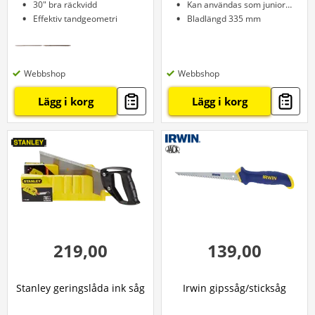
30" bra räckvidd
Kan användas som juniorsåg
Effektiv tandgeometri
Bladlängd 335 mm
Webbshop
Webbshop
Lägg i korg
Lägg i korg
219,00
139,00
Stanley geringslåda ink såg
Irwin gipssåg/sticksåg