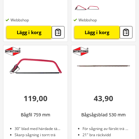
Webbshop
Webbshop
Lägg i korg
Lägg i korg
119,00
43,90
Bågfil 759 mm
Bågsågsblad 530 mm
30" blad med härdade tänder
För sågning av färskt trä och brännved
Skarp sågning i torrt trä
21" bra räckvidd