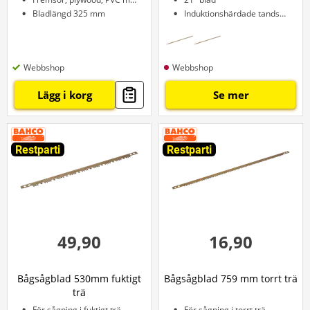
Bladlängd 325 mm
Induktionshärdade tandspetsar
Webbshop
Webbshop
Lägg i korg
Se mer
Restparti
Restparti
49,90
16,90
Bågsågblad 530mm fuktigt
Bågsågblad 759 mm torrt trä
trä
För sågning i fuktigt trä
För sågning i torrt trä