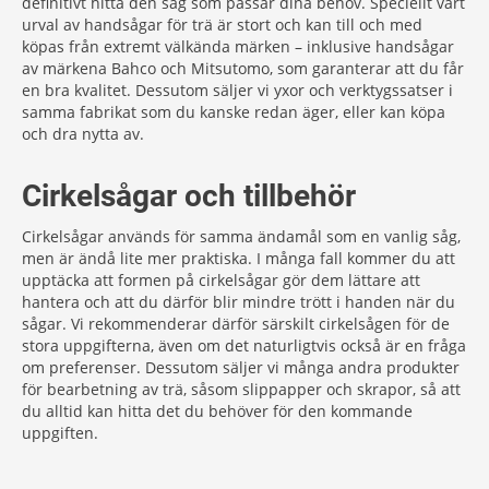
definitivt hitta den såg som passar dina behov. Speciellt vårt
urval av handsågar för trä är stort och kan till och med
köpas från extremt välkända märken – inklusive handsågar
av märkena Bahco och Mitsutomo, som garanterar att du får
en bra kvalitet. Dessutom säljer vi yxor och verktygssatser i
samma fabrikat som du kanske redan äger, eller kan köpa
och dra nytta av.
Cirkelsågar och tillbehör
Cirkelsågar används för samma ändamål som en vanlig såg,
men är ändå lite mer praktiska. I många fall kommer du att
upptäcka att formen på cirkelsågar gör dem lättare att
hantera och att du därför blir mindre trött i handen när du
sågar. Vi rekommenderar därför särskilt cirkelsågen för de
stora uppgifterna, även om det naturligtvis också är en fråga
om preferenser. Dessutom säljer vi många andra produkter
för bearbetning av trä, såsom slippapper och skrapor, så att
du alltid kan hitta det du behöver för den kommande
uppgiften.