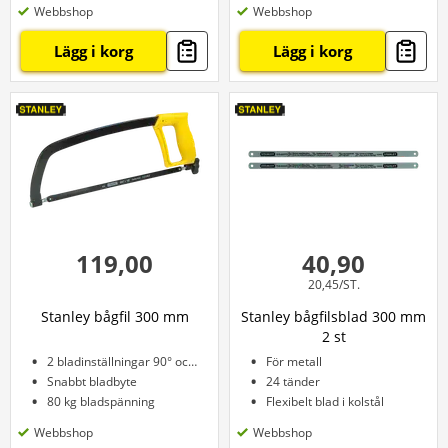
Webbshop
Webbshop
Lägg i korg
Lägg i korg
119,00
40,90
20,45/ST.
Stanley bågfil 300 mm
Stanley bågfilsblad 300 mm
2 st
2 bladinställningar 90° och 45°
För metall
Snabbt bladbyte
24 tänder
80 kg bladspänning
Flexibelt blad i kolstål
Webbshop
Webbshop