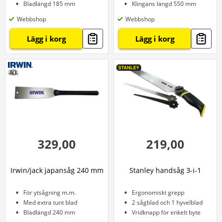
Bladlängd 185 mm
Klingans längd 550 mm
Webbshop
Webbshop
Lägg i korg
Lägg i korg
329,00
219,00
Irwin/jack japansåg 240 mm
Stanley handsåg 3-i-1
För ytsågning m.m.
Ergonomiskt grepp
Med extra tunt blad
2 sågblad och 1 hyvelblad
Bladlängd 240 mm
Vridknapp för enkelt byte