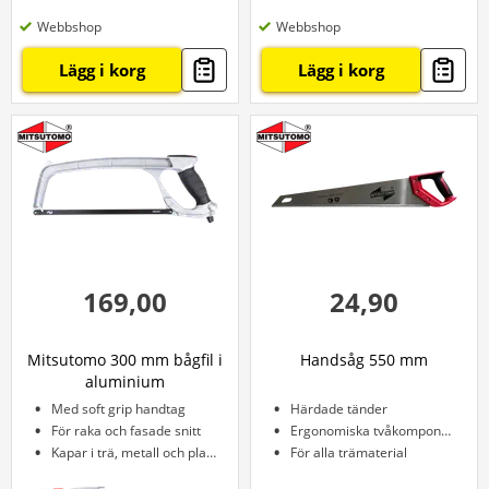
Webbshop
Webbshop
Lägg i korg
Lägg i korg
169,00
24,90
Mitsutomo 300 mm bågfil i
Handsåg 550 mm
aluminium
Med soft grip handtag
Härdade tänder
För raka och fasade snitt
Ergonomiska tvåkomponentshandtag
Kapar i trä, metall och plast
För alla trämaterial