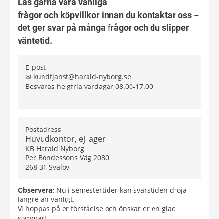
Läs gärna våra
vanliga
frågor
och
köpvillkor
innan du kontaktar oss –
det ger svar på många frågor och du slipper
väntetid.
E-post
✉
kundtjanst@harald-nyborg.se
Besvaras helgfria vardagar 08.00-17.00
Postadress
Huvudkontor, ej lager
KB Harald Nyborg
Per Bondessons Väg 2080
268 31 Svalöv
Observera;
Nu i semestertider kan svarstiden dröja
längre än vanligt.
Vi hoppas på er förståelse och önskar er en glad
sommar!