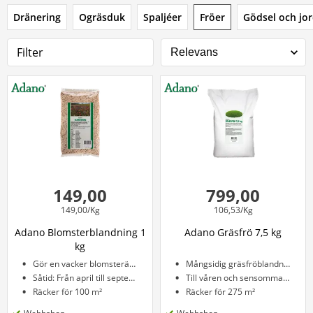
Dränering
Ogräsduk
Spaljéer
Fröer
Gödsel och jo
Filter
149,00
799,00
149,00/Kg
106,53/Kg
Adano Blomsterblandning 1
Adano Gräsfrö 7,5 kg
kg
Gör en vacker blomsteräng
Mångsidig gräsfröblandning
Såtid: Från april till september
Till våren och sensommaren
Räcker för 100 m²
Räcker för 275 m²