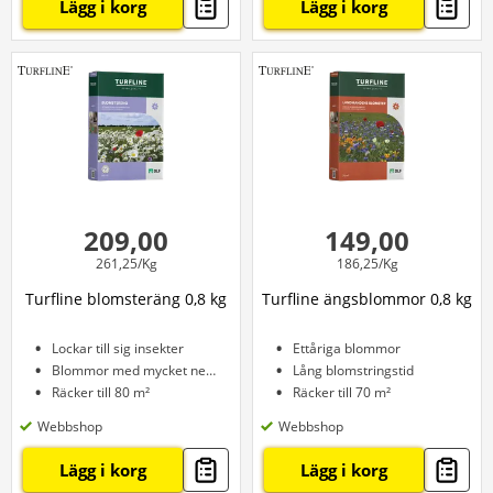
Lägg i korg
Lägg i korg
209,00
149,00
261,25/Kg
186,25/Kg
Turfline blomsteräng 0,8 kg
Turfline ängsblommor 0,8 kg
Lockar till sig insekter
Ettåriga blommor
Blommor med mycket nektar
Lång blomstringstid
Räcker till 80 m²
Räcker till 70 m²
Webbshop
Webbshop
Lägg i korg
Lägg i korg