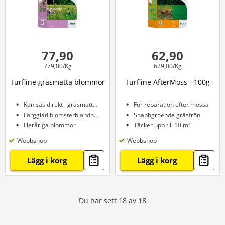
77,90
62,90
779,00/Kg
629,00/Kg
Turfline gräsmatta blommor
Turfline AfterMoss - 100g
Kan sås direkt i gräsmattan
För reparation efter mossa
Färgglad blomsterblandning
Snabbgroende gräsfrön
Fleråriga blommor
Täcker upp till 10 m²
Webbshop
Webbshop
Lägg i korg
Lägg i korg
Du har sett
18
av
18