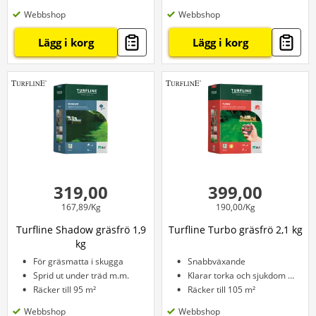
Webbshop
Webbshop
Lägg i korg
Lägg i korg
319,00
399,00
167,89/Kg
190,00/Kg
Turfline Shadow gräsfrö 1,9
Turfline Turbo gräsfrö 2,1 kg
kg
För gräsmatta i skugga
Snabbväxande
Sprid ut under träd m.m.
Klarar torka och sjukdom bra
Räcker till 95 m²
Räcker till 105 m²
Webbshop
Webbshop