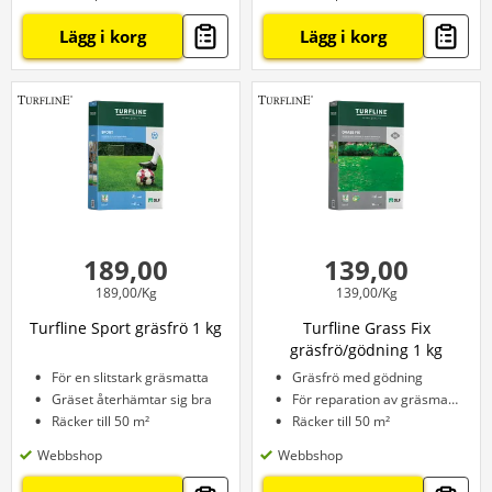
Lägg i korg
Lägg i korg
189,00
139,00
189,00/Kg
139,00/Kg
Turfline Sport gräsfrö 1 kg
Turfline Grass Fix
gräsfrö/gödning 1 kg
För en slitstark gräsmatta
Gräsfrö med gödning
Gräset återhämtar sig bra
För reparation av gräsmattan
Räcker till 50 m²
Räcker till 50 m²
Webbshop
Webbshop