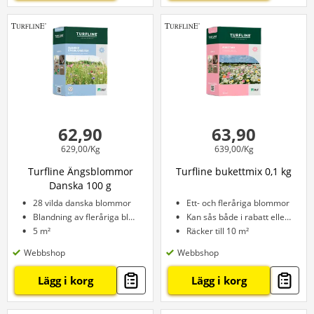
62,90
63,90
629,00/Kg
639,00/Kg
Turfline Ängsblommor
Turfline bukettmix 0,1 kg
Danska 100 g
28 vilda danska blommor
Ett- och fleråriga blommor
Blandning av fleråriga blommor
Kan sås både i rabatt eller kruka
5 m²
Räcker till 10 m²
Webbshop
Webbshop
Lägg i korg
Lägg i korg