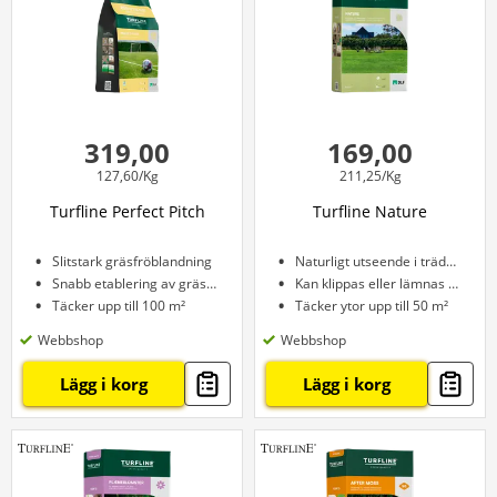
319,00
169,00
127,60/Kg
211,25/Kg
Turfline Perfect Pitch
Turfline Nature
Slitstark gräsfröblandning
Naturligt utseende i trädgården
Snabb etablering av gräsmatta
Kan klippas eller lämnas oklippt
Täcker upp till 100 m²
Täcker ytor upp till 50 m²
Webbshop
Webbshop
Lägg i korg
Lägg i korg