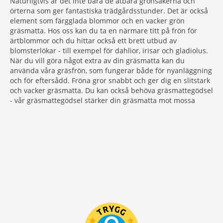
Naturligtvis är det inte bara de ätbara grönsakerna och
örterna som ger fantastiska trädgårdsstunder. Det är också
element som färgglada blommor och en vacker grön
gräsmatta. Hos oss kan du ta en närmare titt på frön för
ärtblommor och du hittar också ett brett utbud av
blomsterlökar - till exempel för dahlior, irisar och gladiolus.
När du vill göra något extra av din gräsmatta kan du
använda våra gräsfrön, som fungerar både för nyanläggning
och för eftersådd. Fröna gror snabbt och ger dig en slitstark
och vacker gräsmatta. Du kan också behöva gräsmattegödsel
- vår gräsmattegödsel stärker din gräsmatta mot mossa