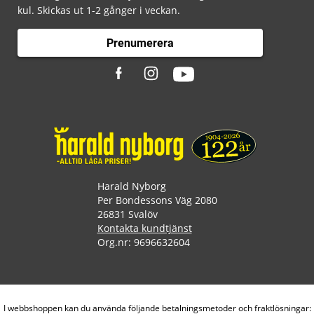
kul. Skickas ut 1-2 gånger i veckan.
Prenumerera
Harald Nyborg
Per Bondessons Väg 2080
26831 Svalöv
Kontakta kundtjänst
Org.nr: 9696632604
I webbshoppen kan du använda följande betalningsmetoder och fraktlösningar: