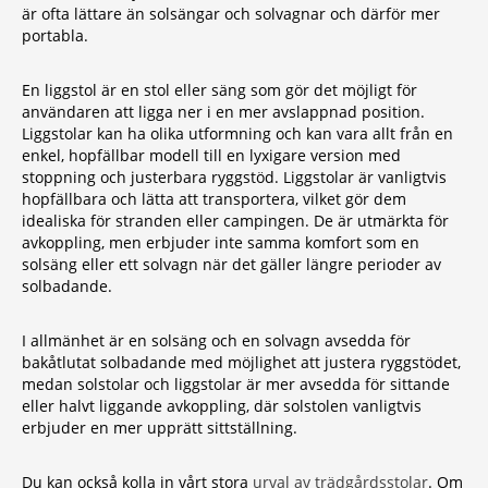
är ofta lättare än solsängar och solvagnar och därför mer
portabla.
En liggstol är en stol eller säng som gör det möjligt för
användaren att ligga ner i en mer avslappnad position.
Liggstolar kan ha olika utformning och kan vara allt från en
enkel, hopfällbar modell till en lyxigare version med
stoppning och justerbara ryggstöd. Liggstolar är vanligtvis
hopfällbara och lätta att transportera, vilket gör dem
idealiska för stranden eller campingen. De är utmärkta för
avkoppling, men erbjuder inte samma komfort som en
solsäng eller ett solvagn när det gäller längre perioder av
solbadande.
I allmänhet är en solsäng och en solvagn avsedda för
bakåtlutat solbadande med möjlighet att justera ryggstödet,
medan solstolar och liggstolar är mer avsedda för sittande
eller halvt liggande avkoppling, där solstolen vanligtvis
erbjuder en mer upprätt sittställning.
Du kan också kolla in vårt stora
urval av trädgårdsstolar
. Om