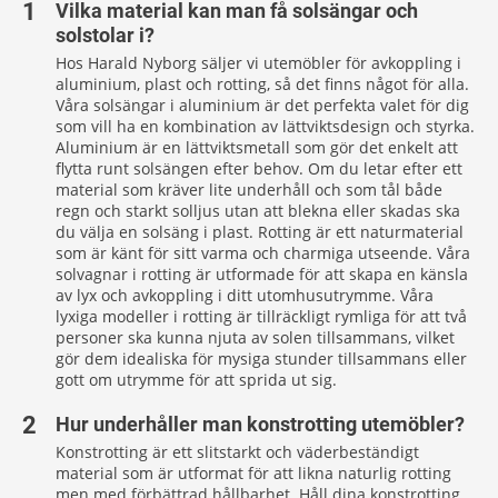
Vilka material kan man få solsängar och
solstolar i?
Hos Harald Nyborg säljer vi utemöbler för avkoppling i
aluminium, plast och rotting, så det finns något för alla.
Våra solsängar i aluminium är det perfekta valet för dig
som vill ha en kombination av lättviktsdesign och styrka.
Aluminium är en lättviktsmetall som gör det enkelt att
flytta runt solsängen efter behov. Om du letar efter ett
material som kräver lite underhåll och som tål både
regn och starkt solljus utan att blekna eller skadas ska
du välja en solsäng i plast. Rotting är ett naturmaterial
som är känt för sitt varma och charmiga utseende. Våra
solvagnar i rotting är utformade för att skapa en känsla
av lyx och avkoppling i ditt utomhusutrymme. Våra
lyxiga modeller i rotting är tillräckligt rymliga för att två
personer ska kunna njuta av solen tillsammans, vilket
gör dem idealiska för mysiga stunder tillsammans eller
gott om utrymme för att sprida ut sig.
Hur underhåller man konstrotting utemöbler?
Konstrotting är ett slitstarkt och väderbeständigt
material som är utformat för att likna naturlig rotting
men med förbättrad hållbarhet. Håll dina konstrotting