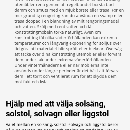
utemöbler rena genom att regelbundet borsta bort
damm och smuts med en mjuk borste eller trasa. För en
mer grundlig rengöring kan du använda en svamp eller
trasa doppad i en blandning av milt rengöringsmedel
och vatten. Skölj med rent vatten och låt
konstrottingmöbeln torka naturligt. Även om
konstrotting tål olika väderförhållanden kan extrema
temperaturer och långvarig exponering för solljus över
tid göra att materialet blir sprött eller bleknar. Överväg
att täcka över dina konstrotting utemöbler eller förvara
dem under tak under extrema väderförhållanden.
Under vintermånaderna eller när möblerna inte
används under längre perioder är det bäst att förvara
dem i ett torrt och ventilerat rum för att skydda dem
mot fukt och kyla.
Hjälp med att välja solsäng,
solstol, solvagn eller liggstol
Valet mellan en solsäng, solstol, solvagn och liggstol beror