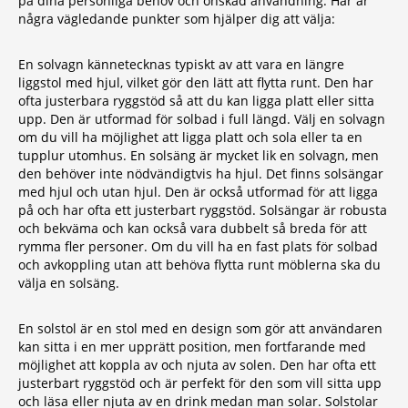
på dina personliga behov och önskad användning. Här är
några vägledande punkter som hjälper dig att välja:
En solvagn kännetecknas typiskt av att vara en längre
liggstol med hjul, vilket gör den lätt att flytta runt. Den har
ofta justerbara ryggstöd så att du kan ligga platt eller sitta
upp. Den är utformad för solbad i full längd. Välj en solvagn
om du vill ha möjlighet att ligga platt och sola eller ta en
tupplur utomhus. En solsäng är mycket lik en solvagn, men
den behöver inte nödvändigtvis ha hjul. Det finns solsängar
med hjul och utan hjul. Den är också utformad för att ligga
på och har ofta ett justerbart ryggstöd. Solsängar är robusta
och bekväma och kan också vara dubbelt så breda för att
rymma fler personer. Om du vill ha en fast plats för solbad
och avkoppling utan att behöva flytta runt möblerna ska du
välja en solsäng.
En solstol är en stol med en design som gör att användaren
kan sitta i en mer upprätt position, men fortfarande med
möjlighet att koppla av och njuta av solen. Den har ofta ett
justerbart ryggstöd och är perfekt för den som vill sitta upp
och läsa eller njuta av en drink medan man solar. Solstolar