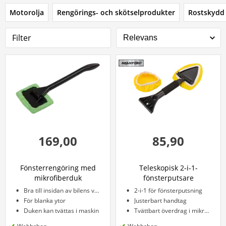
Motorolja
Rengörings- och skötselprodukter
Rostskydd
Filter
169,00
85,90
Fönsterrengöring med
Teleskopisk 2-i-1-
mikrofiberduk
fönsterputsare
Bra till insidan av bilens vindruta
2-i-1 för fönsterputsning
För blanka ytor
Justerbart handtag
Duken kan tvättas i maskin
Tvättbart överdrag i mikrofiber