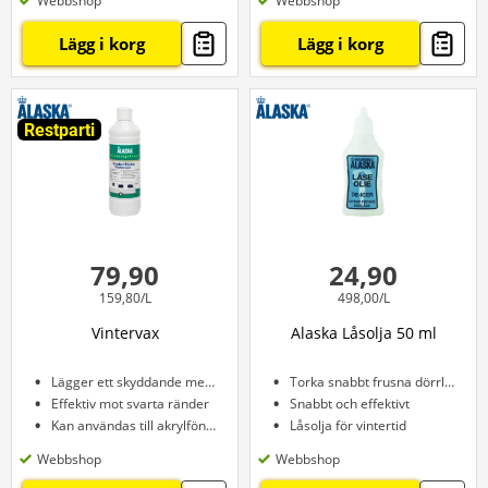
Webbshop
Webbshop
Lägg i korg
Lägg i korg
Restparti
79,90
24,90
159,80/L
498,00/L
Vintervax
Alaska Låsolja 50 ml
Lägger ett skyddande membran
Torka snabbt frusna dörrlås
Effektiv mot svarta ränder
Snabbt och effektivt
Kan användas till akrylfönster
Låsolja för vintertid
Webbshop
Webbshop