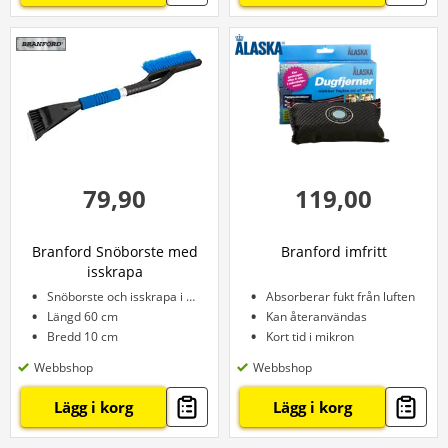
79,90
119,00
Branford Snöborste med
Branford imfritt
isskrapa
Snöborste och isskrapa i ett
Absorberar fukt från luften
Längd 60 cm
Kan återanvändas
Bredd 10 cm
Kort tid i mikron
Webbshop
Webbshop
Lägg i korg
Lägg i korg