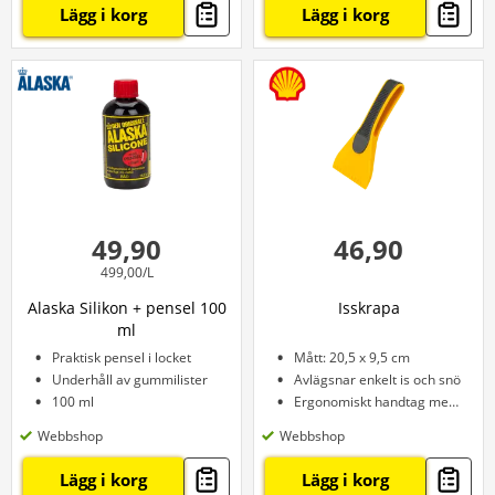
Lägg i korg
Lägg i korg
49,90
46,90
499,00/L
Alaska Silikon + pensel 100
Isskrapa
ml
Praktisk pensel i locket
Mått: 20,5 x 9,5 cm
Underhåll av gummilister
Avlägsnar enkelt is och snö
100 ml
Ergonomiskt handtag med grepp
Webbshop
Webbshop
Lägg i korg
Lägg i korg