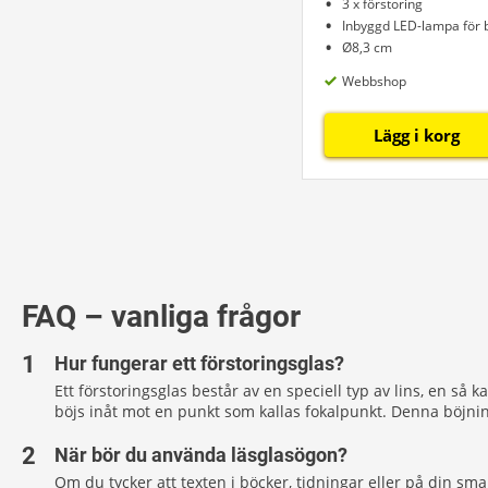
3 x förstoring
Inbyggd LED-lampa för b
Ø8,3 cm
Webbshop
Lägg i korg
FAQ – vanliga frågor
Hur fungerar ett förstoringsglas?
Ett förstoringsglas består av en speciell typ av lins, en så 
böjs inåt mot en punkt som kallas fokalpunkt. Denna böjning
När bör du använda läsglasögon?
Om du tycker att texten i böcker, tidningar eller på din s