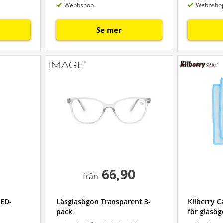
Webbshop
Webbsho
Se mer
66,90
från
LED-
Läsglasögon Transparent 3-
Kilberry C
pack
för glasög