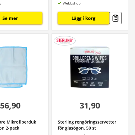
p
Webbshop
Se mer
Lägg i korg
56,90
31,90
are Mikrofiberduk
Sterling rengöringsservetter
on 2-pack
för glasögon, 50 st