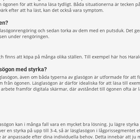
ån ögonen för att kunna läsa tydligt. Båda situationerna är tecken 
ärk efter att ha läst, kan det också vara symptom.
nen?
 glasögonrengöring och sedan torka av dem med en putsduk. Det ger
insen under rengöringen.
h finns att köpa på många olika ställen. Till exempel här hos Hara
asögon med styrka?
sglasögon, även om båda typerna av glasögon är utformade för att f
0 cm från ögonen. Läsglasögon är därför idealiska för att läsa till 
rbete framför digitala skärmar, där avståndet till ögonen ofta är l
glasögon kan i många fall vara en mycket bra lösning. Ju lägre styrka
 en styrka på upp till 3-4, så är läsglasögon i lågprissegmentet et
är anpassade efter dina individuella behov. Detta innebär att ju 