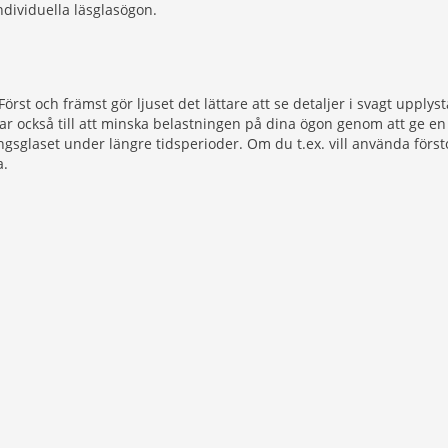
individuella läsglasögon.
st och främst gör ljuset det lättare att se detaljer i svagt upplyst
bidrar också till att minska belastningen på dina ögon genom att ge
ngsglaset under längre tidsperioder. Om du t.ex. vill använda först
a.