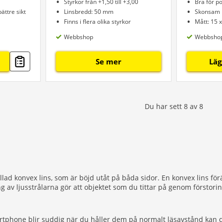
Styrkor från +1,50 till +3,00
Bra för p
ättre sikt
Linsbredd: 50 mm
Skonsam 
Finns i flera olika styrkor
Mått: 15 
Webbshop
Webbsho
Se mer
Läg
Du har sett
8
av
8
kallad konvex lins, som är böjd utåt på båda sidor. En konvex lins f
 av ljusstrålarna gör att objektet som du tittar på genom förstorin
martphone blir suddig när du håller dem på normalt läsavstånd kan d