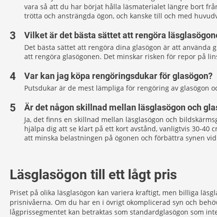
vara så att du har börjat hålla läsmaterialet längre bort fr
trötta och ansträngda ögon, och kanske till och med huvudv
Vilket är det bästa sättet att rengöra läsglasögo
Det bästa sättet att rengöra dina glasögon är att använda
att rengöra glasögonen. Det minskar risken för repor på l
Var kan jag köpa rengöringsdukar för glasögon?
Putsdukar är de mest lämpliga för rengöring av glasögon oc
Är det någon skillnad mellan läsglasögon och gl
Ja, det finns en skillnad mellan läsglasögon och bildskärm
hjälpa dig att se klart på ett kort avstånd, vanligtvis 30-4
att minska belastningen på ögonen och förbättra synen vid a
Läsglasögon till ett lågt pris
Priset på olika läsglasögon kan variera kraftigt, men billiga läs
prisnivåerna. Om du har en i övrigt okomplicerad syn och behöver
lågprissegmentet kan betraktas som standardglasögon som inte 