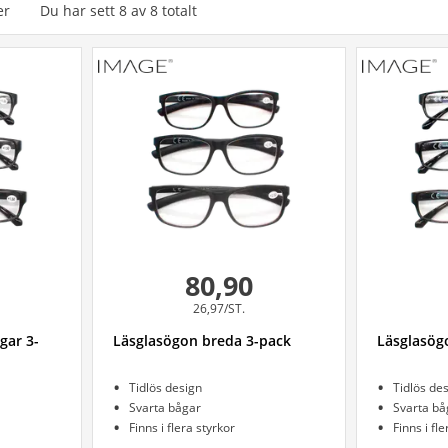
er
Du har sett
8
av
8
totalt
80,90
26,97/ST.
gar 3-
Läsglasögon breda 3-pack
Läsglasög
Tidlös design
Tidlös de
Svarta bågar
Svarta bå
Finns i flera styrkor
Finns i fl