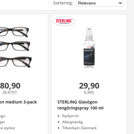
Sortering
:
80,90
29,90
26,97/ST.
0,30/L
on medium 3-pack
STERLING Glasögon
rengöringspray 100 ml
sign
Parfym-fri
gar
Allergivänlig
era styrkor
Tillverkad i Danmark