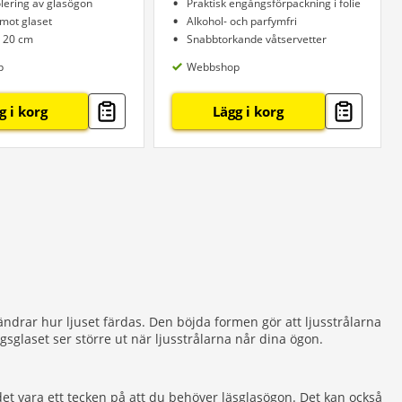
olering av glasögon
Praktisk engångsförpackning i folie
mot glaset
Alkohol- och parfymfri
x 20 cm
Snabbtorkande våtservetter
p
Webbshop
g i korg
Lägg i korg
örändrar hur ljuset färdas. Den böjda formen gör att ljusstrålarna
gsglaset ser större ut när ljusstrålarna når dina ögon.
et vara ett tecken på att du behöver läsglasögon. Det kan också