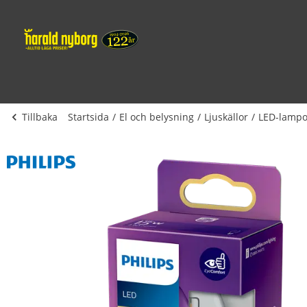
Tillbaka
Startsida
El och belysning
Ljuskällor
LED-lampo