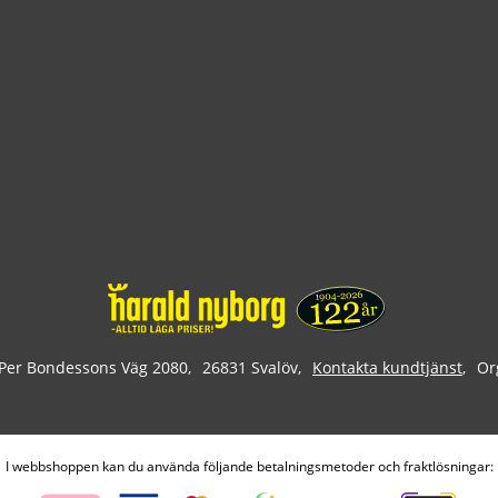
Per Bondessons Väg 2080
26831 Svalöv
Kontakta kundtjänst
Or
I webbshoppen kan du använda följande betalningsmetoder och fraktlösningar: