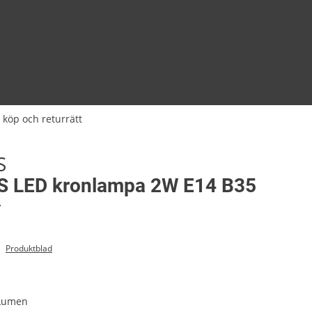
 köp och returrätt
S
S LED kronlampa 2W E14 B35
7
Produktblad
 Lumen