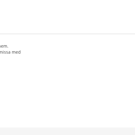
hem.
omissa med