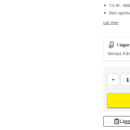
7,5 W - 80
Den optim
Läs mer
I lager
Skickas frå
Lägg 