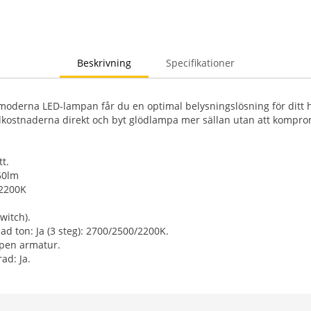
Beskrivning
Specifikationer
oderna LED-lampan får du en optimal belysningslösning för ditt 
lkostnaderna direkt och byt glödlampa mer sällan utan att kompr
tt.
50lm
/2200K
witch).
d ton: Ja (3 steg): 2700/2500/2200K.
pen armatur.
ad: Ja.