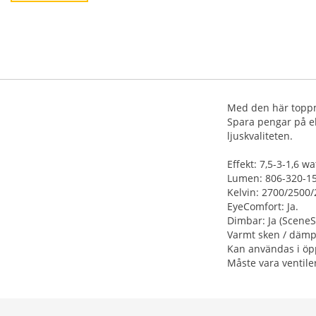
Med den här toppm
Spara pengar på e
ljuskvaliteten.
Effekt: 7,5-3-1,6 wa
Lumen: 806-320-1
Kelvin: 2700/2500
EyeComfort: Ja.
Dimbar: Ja (SceneS
Varmt sken / dämpa
Kan användas i öp
Måste vara ventiler