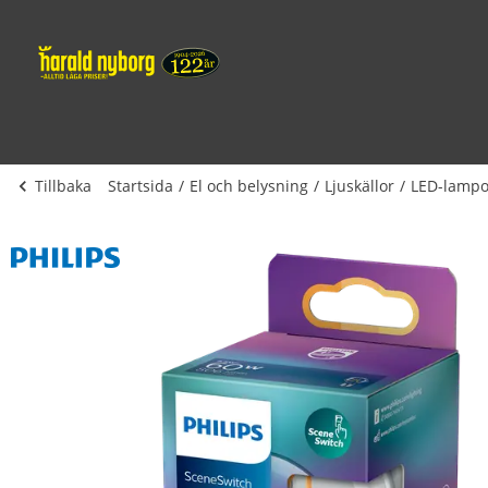
Tillbaka
Startsida
El och belysning
Ljuskällor
LED-lampo