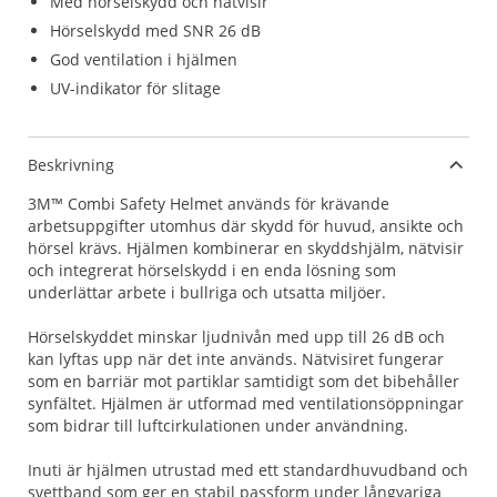
Med hörselskydd och nätvisir
Hörselskydd med SNR 26 dB
God ventilation i hjälmen
UV-indikator för slitage
Beskrivning
3M™ Combi Safety Helmet används för krävande
arbetsuppgifter utomhus där skydd för huvud, ansikte och
hörsel krävs. Hjälmen kombinerar en skyddshjälm, nätvisir
och integrerat hörselskydd i en enda lösning som
underlättar arbete i bullriga och utsatta miljöer.
Hörselskyddet minskar ljudnivån med upp till 26 dB och
kan lyftas upp när det inte används. Nätvisiret fungerar
som en barriär mot partiklar samtidigt som det bibehåller
synfältet. Hjälmen är utformad med ventilationsöppningar
som bidrar till luftcirkulationen under användning.
Inuti är hjälmen utrustad med ett standardhuvudband och
svettband som ger en stabil passform under långvariga