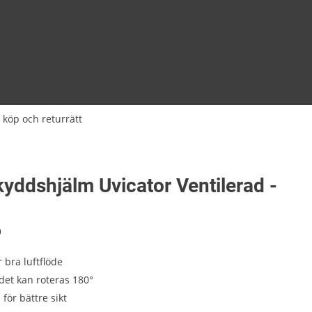
 köp och returrätt
yddshjälm Uvicator Ventilerad -
9
r bra luftflöde
et kan roteras 180°
för bättre sikt