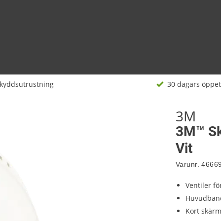
kyddsutrustning
30 dagars öppet
3M
3M™ Sk
Vit
Varunr.
4666
Ventiler fö
Huvudband
Kort skärm 