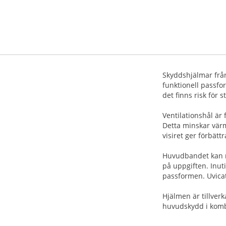
Skyddshjälmar från
funktionell passfo
det finns risk för s
Ventilationshål är 
Detta minskar vär
visiret ger förbätt
Huvudbandet kan ro
på uppgiften. Inut
passformen. Uvicato
Hjälmen är tillverk
huvudskydd i kombi