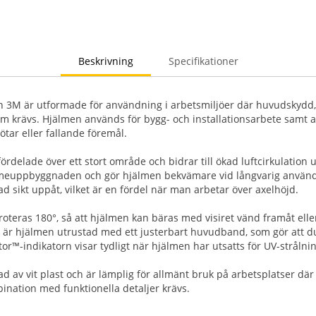
Beskrivning
Specifikationer
 3M är utformade för användning i arbetsmiljöer där huvudskydd, 
rm krävs. Hjälmen används för bygg- och installationsarbete samt 
tötar eller fallande föremål.
fördelade över ett stort område och bidrar till ökad luftcirkulatio
meuppbyggnaden och gör hjälmen bekvämare vid långvarig använd
rad sikt uppåt, vilket är en fördel när man arbetar över axelhöjd.
teras 180°, så att hjälmen kan bäras med visiret vänd framåt elle
i är hjälmen utrustad med ett justerbart huvudband, som gör att 
r™-indikatorn visar tydligt när hjälmen har utsatts för UV-strålnin
ad av vit plast och är lämplig för allmänt bruk på arbetsplatser där 
nation med funktionella detaljer krävs.