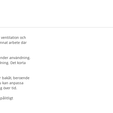
ventilation och
annat arbete där
n under användning.
ning. Det korta
r bakåt, beroende
du kan anpassa
g över tid.
pålitligt