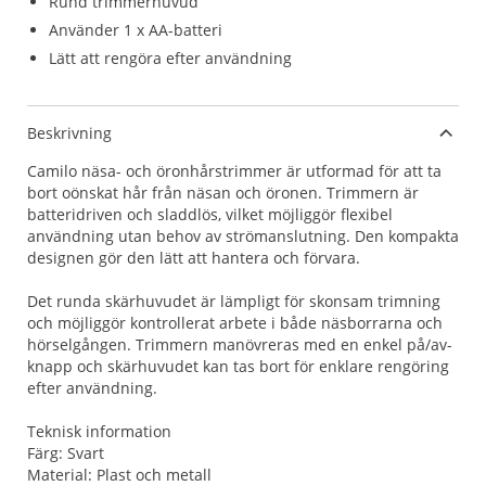
Rund trimmerhuvud
Använder 1 x AA-batteri
Lätt att rengöra efter användning
Beskrivning
Camilo näsa- och öronhårstrimmer är utformad för att ta
bort oönskat hår från näsan och öronen. Trimmern är
batteridriven och sladdlös, vilket möjliggör flexibel
användning utan behov av strömanslutning. Den kompakta
designen gör den lätt att hantera och förvara.
Det runda skärhuvudet är lämpligt för skonsam trimning
och möjliggör kontrollerat arbete i både näsborrarna och
hörselgången. Trimmern manövreras med en enkel på/av-
knapp och skärhuvudet kan tas bort för enklare rengöring
efter användning.
Teknisk information
Färg: Svart
Material: Plast och metall