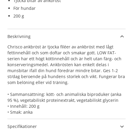
Tjocka bitar av ankbröst
För hundar
200 g
Beskrivning
Chrisco ankbröst är tjocka filéer av ankbröst med lågt
fettinnehåll och som doftar och smakar gott. LOW FAT-
serien har ett högt köttinnehåll och är helt utan färg- och
konserveringsmedel. Ankbrösten kan enkelt delas i
munsbitar ifall din hund föredrar mindre bitar. Ges 1-2
st/dag beroende på hundens storlek och vikt. Fungerar bra
som belöning eller vid träning.
• Sammansättning: kött- och animaliska biproduker (anka
95 %), vegetabiliskt proteinextrakt, vegetabiliskt glycerin
• Innehåll: 200 g
• Smak: anka
Specifikationer