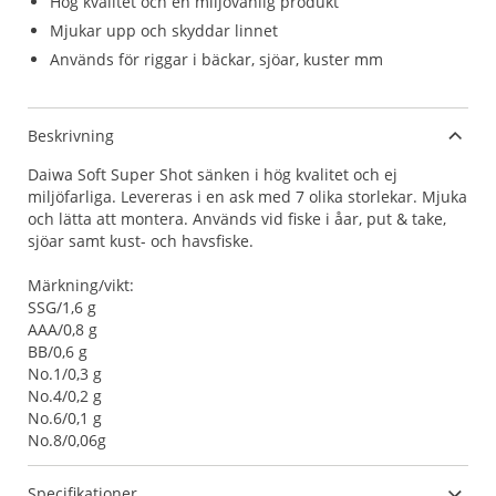
Hög kvalitet och en miljövänlig produkt
Mjukar upp och skyddar linnet
Används för riggar i bäckar, sjöar, kuster mm
Beskrivning
Daiwa Soft Super Shot sänken i hög kvalitet och ej
miljöfarliga. Levereras i en ask med 7 olika storlekar. Mjuka
och lätta att montera. Används vid fiske i åar, put & take,
sjöar samt kust- och havsfiske.
Märkning/vikt:
SSG/1,6 g
AAA/0,8 g
BB/0,6 g
No.1/0,3 g
No.4/0,2 g
No.6/0,1 g
No.8/0,06g
Specifikationer