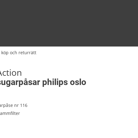
 köp och returrätt
Action
garpåsar philips oslo
rpåse nr 116
dammfilter