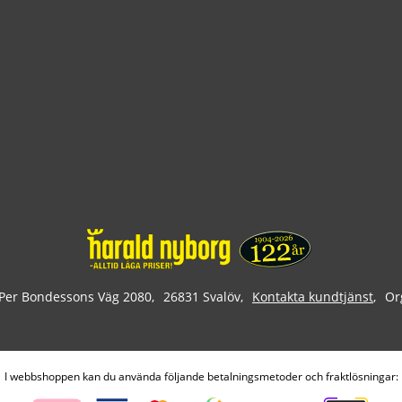
Per Bondessons Väg 2080
26831 Svalöv
Kontakta kundtjänst
Or
I webbshoppen kan du använda följande betalningsmetoder och fraktlösningar: