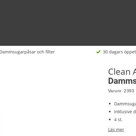
Dammsugarpåsar och filter
30 dagars öppet
Clean 
Dammsu
Varunr.
2393
Dammsuga
Inklusive 
4 st.
Läs mer