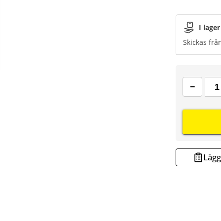
I lager
Skickas frå
Lägg 