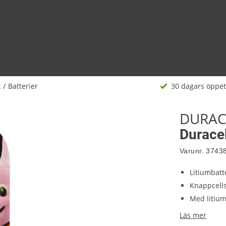
k
Batterier
30 dagars öppet
DURAC
Durace
Varunr.
3743
Litiumbatt
Knappcells
Med litium
Läs mer