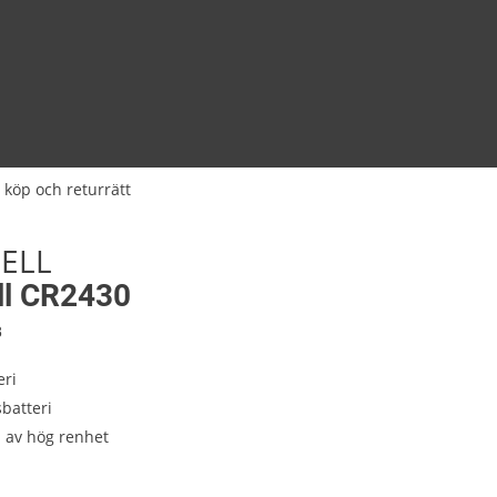
 köp och returrätt
ELL
ll CR2430
8
eri
batteri
 av hög renhet