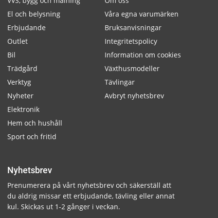
VVS, bygg och målning
Om oss
El och belysning
Våra egna varumärken
Erbjudande
Bruksanvisningar
Outlet
Integritetspolicy
Bil
Information om cookies
Trädgård
Växthusmodeller
Verktyg
Tävlingar
Nyheter
Avbryt nyhetsbrev
Elektronik
Hem och hushåll
Sport och fritid
Nyhetsbrev
Prenumerera på vårt nyhetsbrev och säkerställ att
du aldrig missar ett erbjudande, tävling eller annat
kul. Skickas ut 1-2 gånger i veckan.