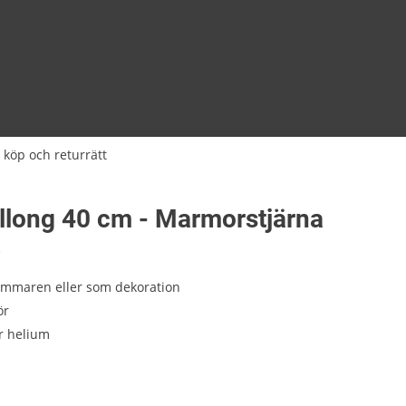
 köp och returrätt
allong 40 cm - Marmorstjärna
1
ammaren eller som dekoration
ör
r helium