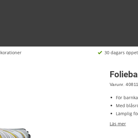
korationer
30 dagars öppet
Folieb
Varunr.
4081
För barnk
Med blåsr
Lämplig fö
Läs mer