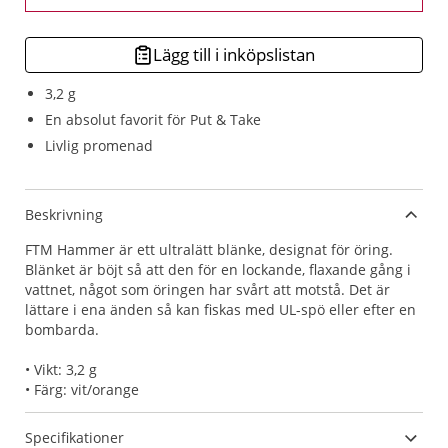
Lägg till i inköpslistan
3,2 g
En absolut favorit för Put & Take
Livlig promenad
Beskrivning
FTM Hammer är ett ultralätt blänke, designat för öring.
Blänket är böjt så att den för en lockande, flaxande gång i
vattnet, något som öringen har svårt att motstå. Det är
lättare i ena änden så kan fiskas med UL-spö eller efter en
bombarda.
• Vikt: 3,2 g
• Färg: vit/orange
Specifikationer