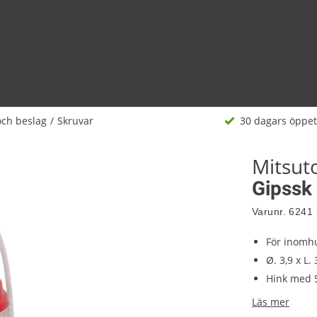
och beslag
Skruvar
30 dagars öppet
Mitsu
Gipssk
Varunr.
6241
För inomh
Ø. 3,9 x L
Hink med 5
Läs mer