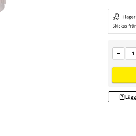
I lager
Skickas frå
Lägg 