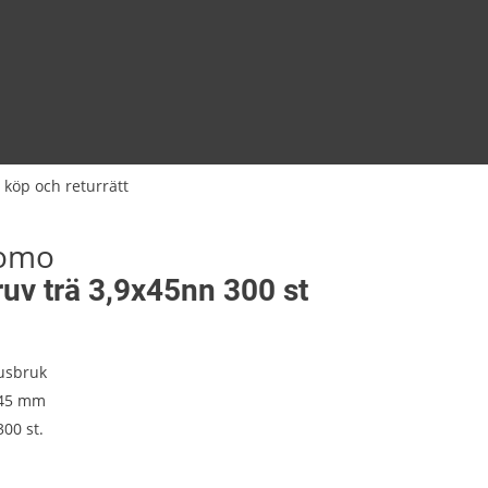
 köp och returrätt
tomo
uv trä 3,9x45nn 300 st
usbruk
. 45 mm
00 st.