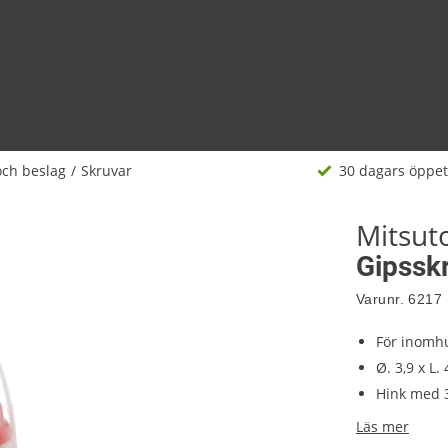
och beslag
Skruvar
30 dagars öppet
Mitsu
Gipsskr
Varunr.
6217
För inomh
Ø. 3,9 x L
Hink med 3
Läs mer