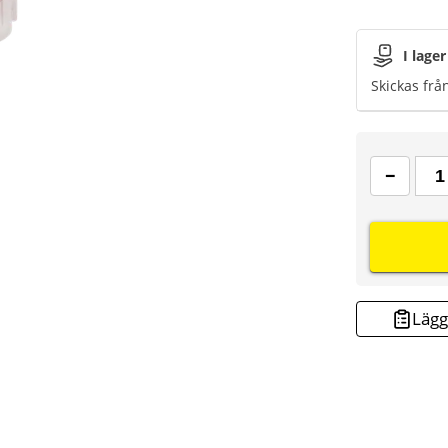
I lager
Skickas frå
Lägg 