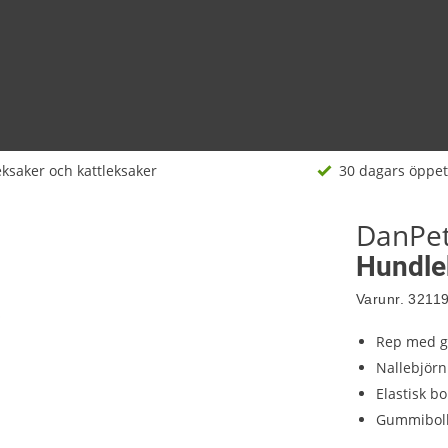
ksaker och kattleksaker
30 dagars öppet
DanPe
Hundle
Varunr.
3211
Rep med g
Nallebjör
Elastisk b
Gummibol