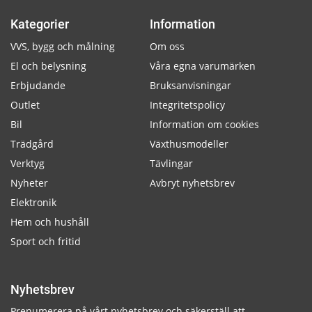
Kategorier
Information
VVS, bygg och målning
Om oss
El och belysning
Våra egna varumärken
Erbjudande
Bruksanvisningar
Outlet
Integritetspolicy
Bil
Information om cookies
Trädgård
Växthusmodeller
Verktyg
Tävlingar
Nyheter
Avbryt nyhetsbrev
Elektronik
Hem och hushåll
Sport och fritid
Nyhetsbrev
Prenumerera på vårt nyhetsbrev och säkerställ att