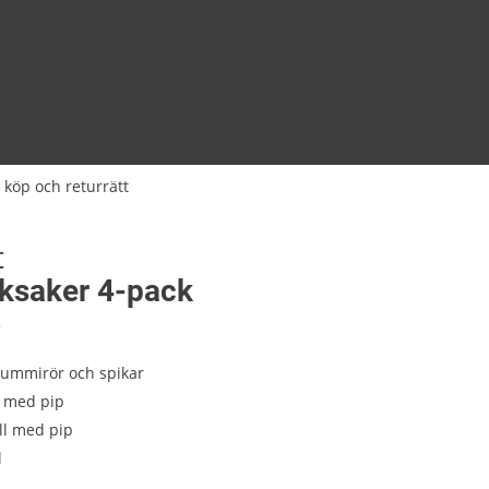
 köp och returrätt
t
ksaker 4-pack
9
ummirör och spikar
n med pip
oll med pip
l