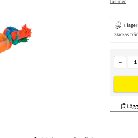
Läs mer
I lager
Skickas frå
Lägg 