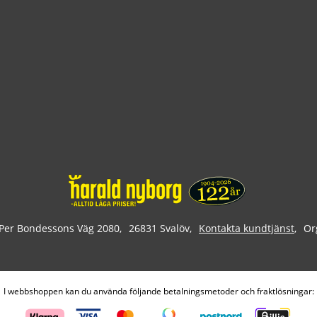
Per Bondessons Väg 2080
26831 Svalöv
Kontakta kundtjänst
Or
I webbshoppen kan du använda följande betalningsmetoder och fraktlösningar: