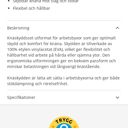
Skyddar knäna mot slag och stötar
Flexibel och hållbar
Beskrivning
Knäskyddsset utformat för arbetsbyxor som ger optimalt
skydd och komfort för knäna. Skydden är tillverkade av
100% etylen-vinylacetat (EVA), vilket ger flexibilitet och
hållbarhet vid arbete på hårda eller ojämna ytor. Den
ergonomiska utformningen ger en bekväm passform och
minskar belastningen vid långvarigt knästående.
Knäskydden är lätta att sätta i arbetsbyxorna och ger både
stötdämpning och rörelsefrihet.
Specifikationer