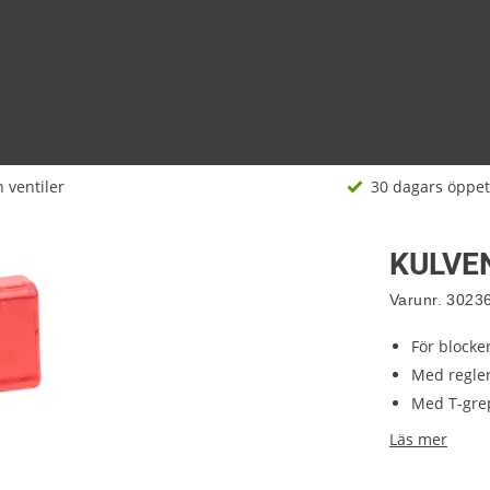
 ventiler
30 dagars öppet
KULVEN
Varunr.
3023
För blocke
Med regler
Med T-gre
Läs mer