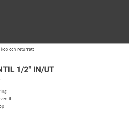
 köp och returrätt
TIL 1/2'' IN/UT
6
ring
ventil
pp