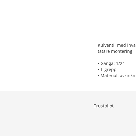
Kulventil med invä
tätare montering.
• Gänga: 1/2"
• T-grepp
• Material: avzink
Trustpilot