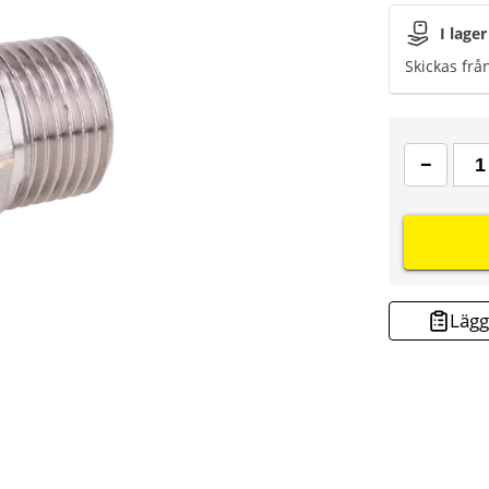
I lager
Skickas frå
Lägg 