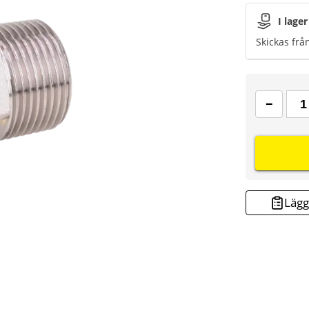
I lager
Skickas frå
Lägg 