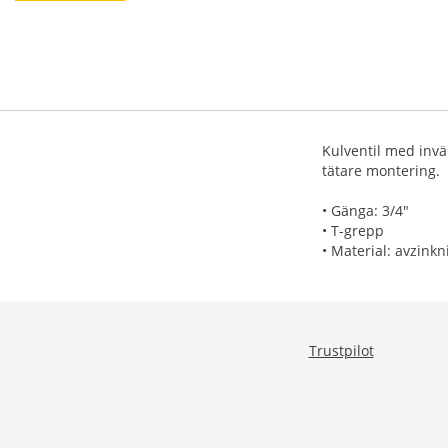
Kulventil med invä
tätare montering.
• Gänga: 3/4"
• T-grepp
• Material: avzink
Trustpilot