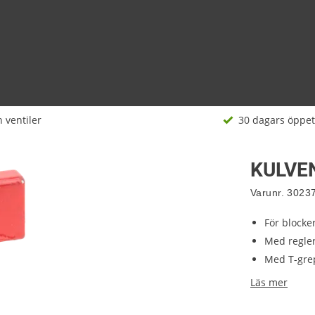
 ventiler
30 dagars öppet
KULVEN
Varunr.
3023
För blocke
Med regler
Med T-gre
Läs mer