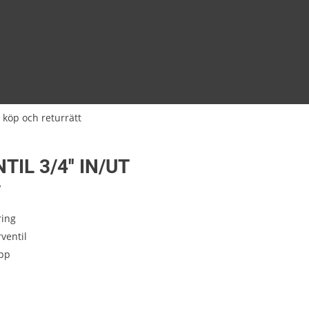
 köp och returrätt
TIL 3/4'' IN/UT
7
ring
ventil
pp