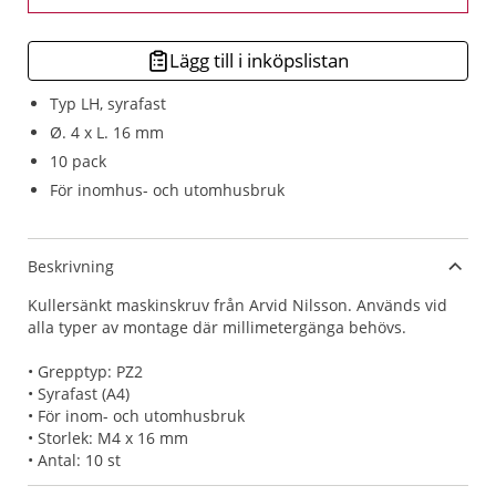
Lägg till i inköpslistan
Typ LH, syrafast
Ø. 4 x L. 16 mm
10 pack
För inomhus- och utomhusbruk
Beskrivning
Kullersänkt maskinskruv från Arvid Nilsson. Används vid
alla typer av montage där millimetergänga behövs.
• Grepptyp: PZ2
• Syrafast (A4)
• För inom- och utomhusbruk
• Storlek: M4 x 16 mm
• Antal: 10 st