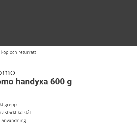
 köp och returrätt
tomo
omo handyxa 600 g
8
kt grepp
av starkt kolstål
ig användning