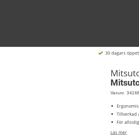
30 dagars öppet
Mitsu
Mitsut
Varunr.
3416
Ergonomis
Tillverkad 
För allsid
Läs mer