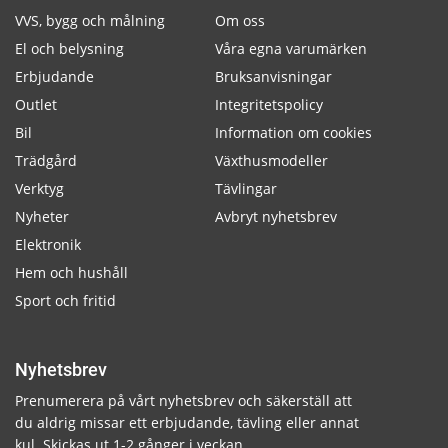
VVS, bygg och målning
Om oss
El och belysning
Våra egna varumärken
Erbjudande
Bruksanvisningar
Outlet
Integritetspolicy
Bil
Information om cookies
Trädgård
Växthusmodeller
Verktyg
Tävlingar
Nyheter
Avbryt nyhetsbrev
Elektronik
Hem och hushåll
Sport och fritid
Nyhetsbrev
Prenumerera på vårt nyhetsbrev och säkerställ att
du aldrig missar ett erbjudande, tävling eller annat
kul. Skickas ut 1-2 gånger i veckan.