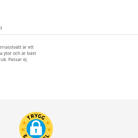
d
errasstvätt är ett
la ytor och är bäst
ruk. Passar ej