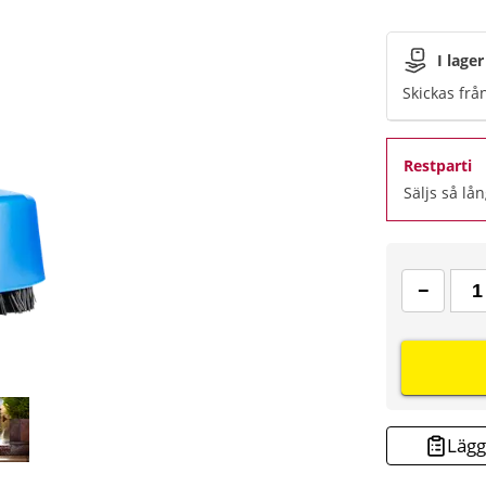
I lager
Skickas frå
Restparti
Säljs så lån
Lägg 