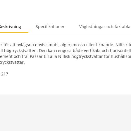
Beskrivning
Specifikationer
Vägledningar och faktabla
er för att avlägsna envis smuts, alger, mossa eller liknande. Nilfisk t
 till högtryckstvätten. Den kan rengöra både vertikala och horisontel
ement och trä. Passar till alla Nilfisk högtryckstvättar för hushållsb
ryckstvättar.
1217