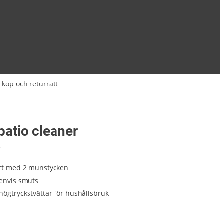
 köp och returrätt
 patio cleaner
3
ätt med 2 munstycken
envis smuts
 högtryckstvättar för hushållsbruk