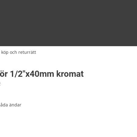
 köp och returrätt
rör 1/2"x40mm kromat
2
båda ändar