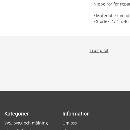
Nippelrör för repar
• Material: kroma
• Storlek: 1/2'' x 4
Trustpilot
Kategorier
Information
VVS, bygg och målning
Om oss