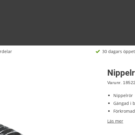
rdelar
30 dagars öppet
Nippel
Varunr.
1852
Nippelrör
Gängad i 
Förkromad
Läs mer