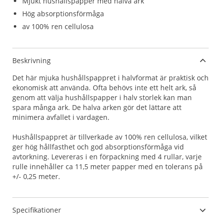
Mjukt hushållspapper med halva ark
Hög absorptionsförmåga
av 100% ren cellulosa
Beskrivning
Det här mjuka hushållspappret i halvformat är praktisk och
ekonomisk att använda. Ofta behövs inte ett helt ark, så
genom att välja hushållspapper i halv storlek kan man
spara många ark. De halva arken gör det lättare att
minimera avfallet i vardagen.
Hushållspappret är tillverkade av 100% ren cellulosa, vilket
ger hög hållfasthet och god absorptionsförmåga vid
avtorkning. Levereras i en förpackning med 4 rullar, varje
rulle innehåller ca 11,5 meter papper med en tolerans på
+/- 0,25 meter.
Specifikationer