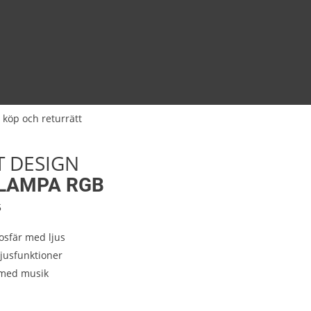
 köp och returrätt
T DESIGN
LAMPA RGB
5
osfär med ljus
ljusfunktioner
t med musik