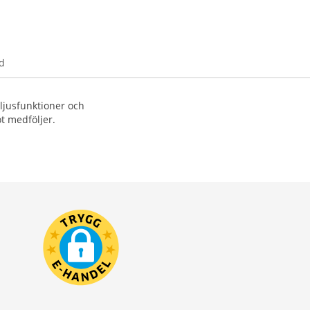
d
ljusfunktioner och
ot medföljer.