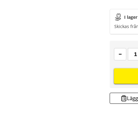
I lager
Skickas frå
Lägg 