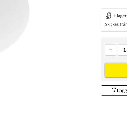
I lager
Skickas frå
Lägg 