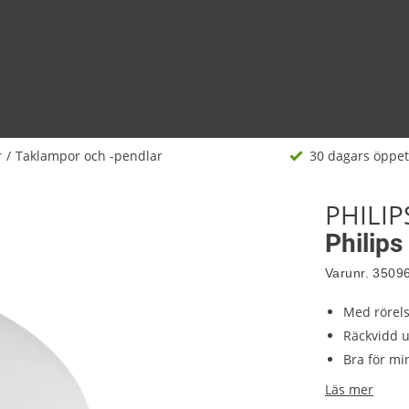
r
Taklampor och -pendlar
30 dagars öppet
PHILIP
Philip
Varunr.
3509
Med rörel
Räckvidd u
Bra för m
Läs mer