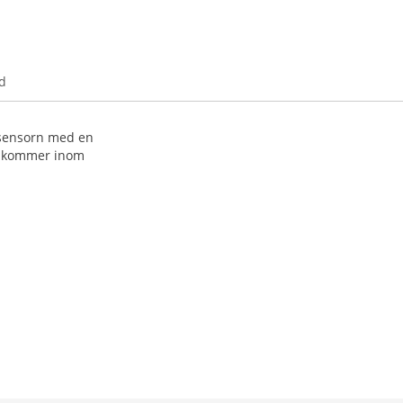
d
n sensorn med en
on kommer inom