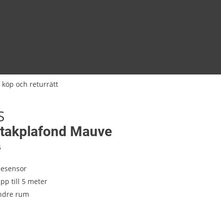
 köp och returrätt
S
s takplafond Mauve
6
sesensor
pp till 5 meter
indre rum