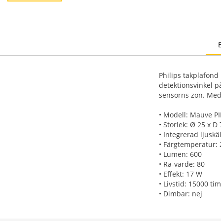
Philips takplafond
detektionsvinkel 
sensorns zon. Med
• Modell: Mauve P
• Storlek: Ø 25 x D
• Integrerad ljuskäl
• Färgtemperatur: 
• Lumen: 600
• Ra-värde: 80
• Effekt: 17 W
• Livstid: 15000 t
• Dimbar: nej