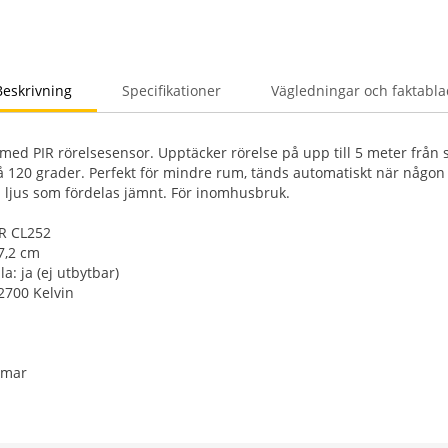
Beskrivning
Specifikationer
Vägledningar och faktabla
 med PIR rörelsesensor. Upptäcker rörelse på upp till 5 meter frå
på 120 grader. Perfekt för mindre rum, tänds automatiskt när någ
 ljus som fördelas jämnt. För inomhusbruk.
IR CL252
 7,2 cm
la: ja (ej utbytbar)
2700 Kelvin
immar