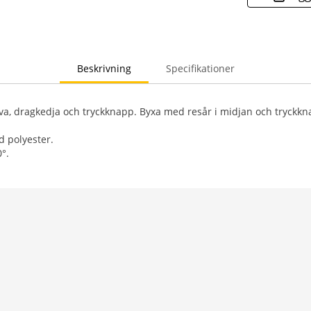
Beskrivning
Specifikationer
a, dragkedja och tryckknapp. Byxa med resår i midjan och tryckkn
d polyester.
0°.