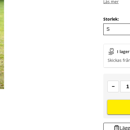
Läs mer
Storlek
:
I lager
Skickas frå
Lägg 