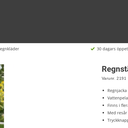
egnkläder
30 dagars öppet
Regnstä
Varunr.
2191
Regnjacka
Vattenpel
Finns i fle
Med resår 
Tryckknap