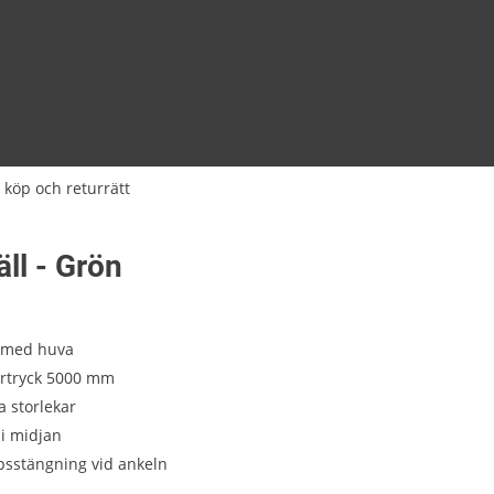
 köp och returrätt
ll - Grön
 med huva
artryck 5000 mm
ra storlekar
i midjan
psstängning vid ankeln