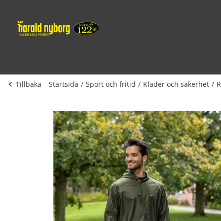
Tillbaka
Startsida
Sport och fritid
Kläder och säkerhet
R