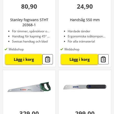
80,90
24,90
Stanley fogsvans STHT
Handsåg 550 mm
20368-1
För timmer, spånskivor och grenar
Härdade tänder
Handtag för kapning 45° och 90°
Ergonomiska tvåkomponentshandtag
Svetsat handtag och blad
För alla trämaterial
Webbshop
Webbshop
Lägg i korg
Lägg i korg
329,00
299,00