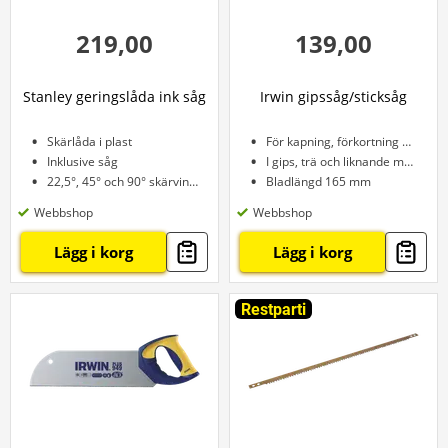
219,00
139,00
Stanley geringslåda ink såg
Irwin gipssåg/sticksåg
Skärlåda i plast
För kapning, förkortning m.m.
Inklusive såg
I gips, trä och liknande material
22,5°, 45° och 90° skärvinkel
Bladlängd 165 mm
Webbshop
Webbshop
Lägg i korg
Lägg i korg
Restparti