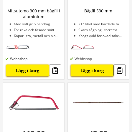
Mitsutomo 300 mm bågfil i
Bågfil 530 mm
aluminium
Med soft grip handtag
21" blad med härdade tänder
För raka och fasade snitt
Skarp sågning i torrt trä
Kapar i trä, metall och plast
Knogskydd för ökad säkerhet
Webbshop
Webbshop
Lägg i korg
Lägg i korg