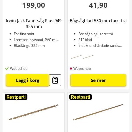
199,00
41,90
Irwin Jack Fanérsåg Plus 949
Bågsågblad 530 mm torrt trä
325 mm
För fina snitt
För sågning i torrt trä
I remsor, plywood, PVC mm.
21" blad
Bladlängd 325 mm
Induktionshärdade tandspetsar
Webbshop
Webbshop
Lägg i korg
Se mer
Restparti
Restparti