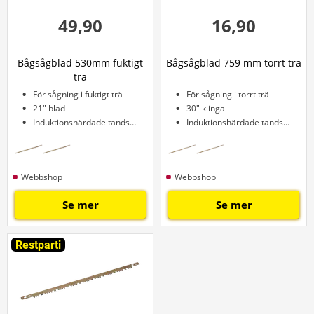
49,90
16,90
Bågsågblad 530mm fuktigt
Bågsågblad 759 mm torrt trä
trä
För sågning i fuktigt trä
För sågning i torrt trä
21" blad
30" klinga
Induktionshärdade tandspetsar
Induktionshärdade tandspetsar
Webbshop
Webbshop
Se mer
Se mer
Restparti