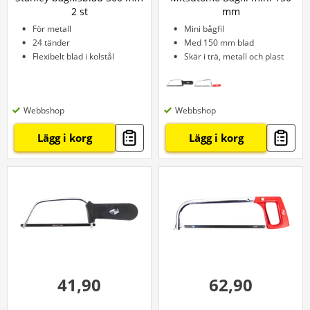
2 st
mm
För metall
Mini bågfil
24 tänder
Med 150 mm blad
Flexibelt blad i kolstål
Skär i trä, metall och plast
Webbshop
Webbshop
Lägg i korg
Lägg i korg
41,90
62,90