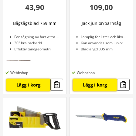
43,90
109,00
Bågsågsblad 759 mm
Jack junior/barnsåg
För sågning av färskt trä och brännved
Lämplig för lister och liknande.
30" bra räckvidd
Kan användas som juniorsåg
Effektiv tandgeometri
Bladlängd 335 mm
Webbshop
Webbshop
Lägg i korg
Lägg i korg