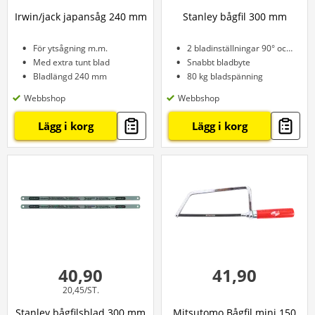
Irwin/jack japansåg 240 mm
Stanley bågfil 300 mm
För ytsågning m.m.
2 bladinställningar 90° och 45°
Med extra tunt blad
Snabbt bladbyte
Bladlängd 240 mm
80 kg bladspänning
Webbshop
Webbshop
Lägg i korg
Lägg i korg
40,90
41,90
20,45/ST.
Stanley bågfilsblad 300 mm
Mitsutomo Bågfil mini 150