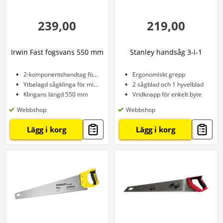
239,00
219,00
Irwin Fast fogsvans 550 mm
Stanley handsåg 3-i-1
2-komponentshandtag för bra grepp
Ergonomiskt grepp
Ytbelagd sågklinga för mindre friktion
2 sågblad och 1 hyvelblad
Klingans längd 550 mm
Vridknapp för enkelt byte
Webbshop
Webbshop
Lägg i korg
Lägg i korg