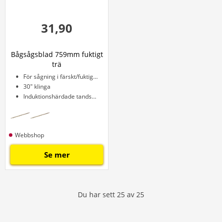
31,90
Bågsågsblad 759mm fuktigt
trä
För sågning i färskt/fuktigt trä
30" klinga
Induktionshärdade tandspetsar
Webbshop
Se mer
Du har sett
25
av
25