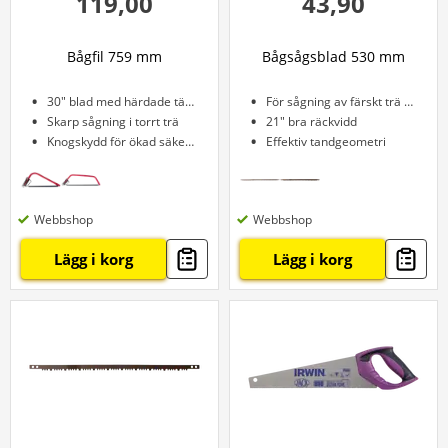
119,00
43,90
Bågfil 759 mm
Bågsågsblad 530 mm
30" blad med härdade tänder
För sågning av färskt trä och brännved
Skarp sågning i torrt trä
21" bra räckvidd
Knogskydd för ökad säkerhet
Effektiv tandgeometri
Webbshop
Webbshop
Lägg i korg
Lägg i korg