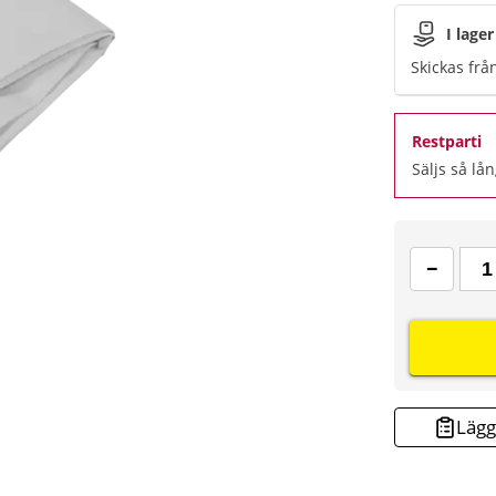
I lager
Skickas frå
Restparti
Säljs så lån
Lägg 