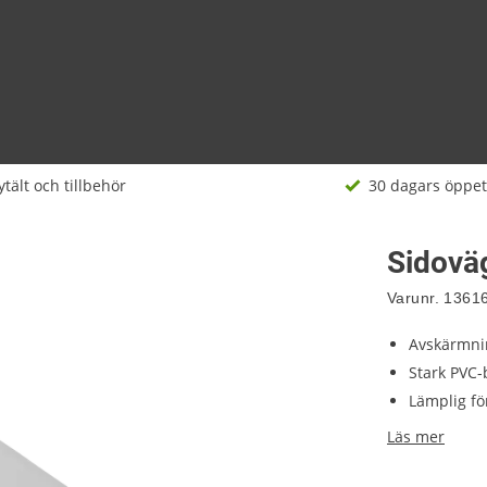
ytält och tillbehör
30 dagars öppet
Sidoväg
Varunr.
1361
Avskärmnin
Stark PVC-
Lämplig fö
Läs mer