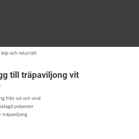
 köp och returrätt
g till träpaviljong vit
6
g från sol och vind
belagd polyester
r träpaviljong