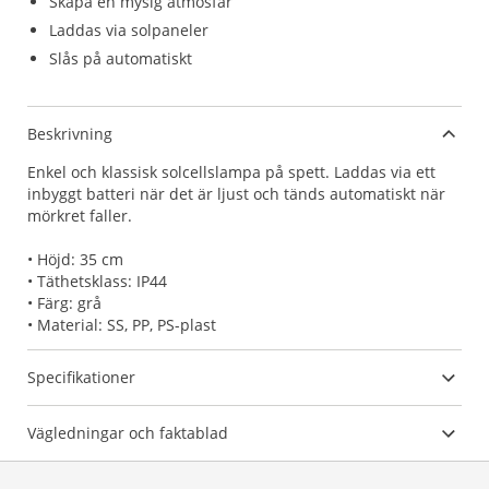
Skapa en mysig atmosfär
Laddas via solpaneler
Slås på automatiskt
Beskrivning
Enkel och klassisk solcellslampa på spett. Laddas via ett
inbyggt batteri när det är ljust och tänds automatiskt när
mörkret faller.
• Höjd: 35 cm
• Täthetsklass: IP44
• Färg: grå
• Material: SS, PP, PS-plast
Specifikationer
Vägledningar och faktablad