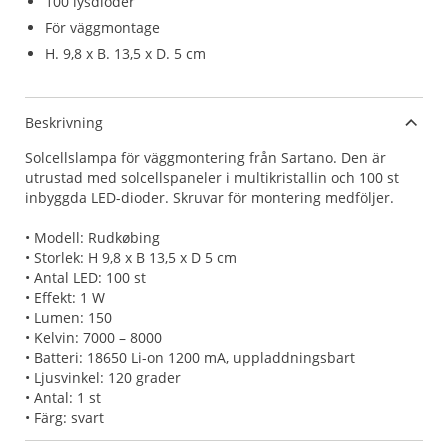
100 lysdioder
För väggmontage
H. 9,8 x B. 13,5 x D. 5 cm
Beskrivning
Solcellslampa för väggmontering från Sartano. Den är
utrustad med solcellspaneler i multikristallin och 100 st
inbyggda LED-dioder. Skruvar för montering medföljer.
• Modell: Rudkøbing
• Storlek: H 9,8 x B 13,5 x D 5 cm
• Antal LED: 100 st
• Effekt: 1 W
• Lumen: 150
• Kelvin: 7000 – 8000
• Batteri: 18650 Li-on 1200 mA, uppladdningsbart
• Ljusvinkel: 120 grader
• Antal: 1 st
• Färg: svart